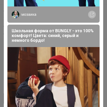
Самое выгодное
мозаика
Хиты продаж
Самое желанное
Школьная форма от BUNGLY - это 100%
Самое быстрое
комфорт! Цвета: синий, серый и
немного бордо!
Начать зарабатывать с 24-ok
Picabox.ru - Лучшее место для ваших изображений
Розыгрыш - Генератор случайных чисел
Пульс нашего маркетплейса
Укорачиватель ссылок