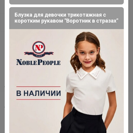
Сокращены сроки поставки
Женские трусы
Блузка для девочки трикотажная с
коротким рукавом "Воротник в стразах"
Смотреть все лоты закупки
Как здесь все устроено?
Как сделать заказ?
Как получить?
Доставка
Шоурумы
Торговые марки
Наша команда
В наличии