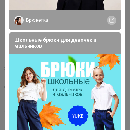
Подарочные сертификаты
Реклама на сайте
Брюнетка
Поставщикам
Вакансии
Школьные брюки для девочек и
мальчиков
support@24-ok.ru
Написать в поддержку
Защита покупателя
Помощь
О нас
Все предложения
Анонсы
Новости
Поддержка альпак