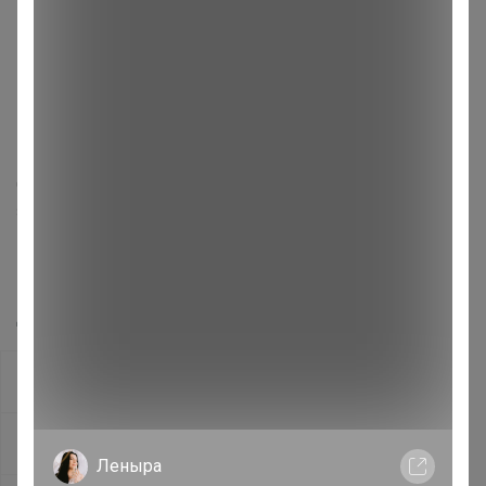
Товар временно недоступен
Организатор временно приостановил прием
заказов, попробуйте
войти в свою учетную
запись
, изменить регион или повторить попытку
позже.
Другие каталоги этой закупки
АМЕТИСТ_С
СП33 Sinsay - одежда и аксессуары от 120
Леныра
руб. для всей семьи. Выкуп из Германии!