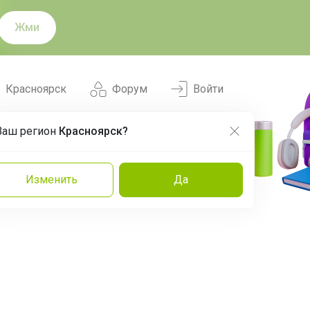
Жми
Красноярск
Форум
Войти
Ваш регион
Красноярск?
Нравится
Заказы
Изменить
Да
и
Команда
Торговые марки
Эксперты