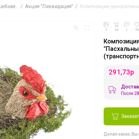
ебная...
Акция "Ликвидация"
Композиция декоративная
1
10
1
19
Композиция
"Пасхальный
(транспорт
291,73
р
Достав
После 28
Заказа
Делая заказ, Вы