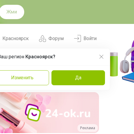
Жми
Красноярск
Форум
Войти
Ваш регион
Красноярск?
Нравится
Заказы
Изменить
Да
и
Команда
Торговые марки
Эксперты
Реклама