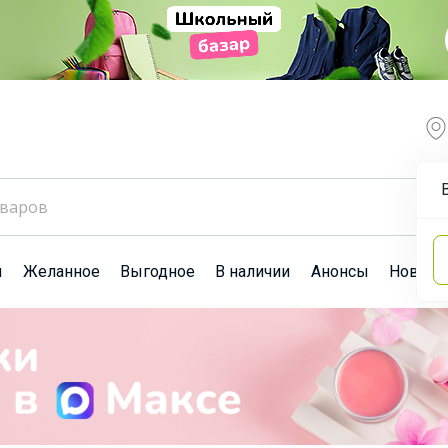
ы
Желанное
Выгодное
В наличии
Анонсы
Новост