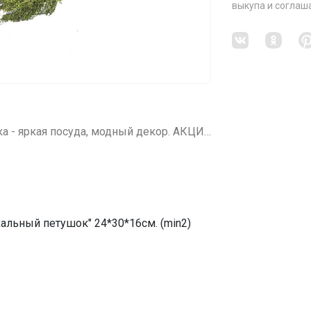
выкупа
и соглаш
СП58 ENS GROUP: Волшебная керамика - яркая посуда, модный декор. АКЦИЯ - 65%
альный петушок" 24*30*16см. (min2)