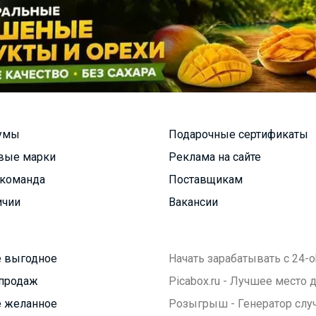
умы
Подарочные сертификаты
вые марки
Реклама на сайте
команда
Поставщикам
ичии
Вакансии
 выгодное
Начать зарабатывать с 24-o
продаж
Picabox.ru - Лучшее место
 желанное
Розыгрыш - Генератор слу