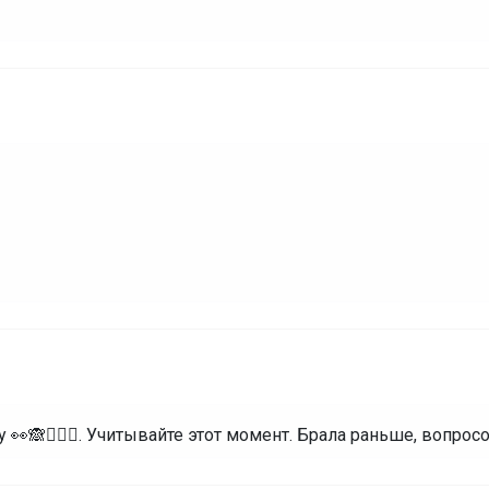
у 👀🙈🤷🏼‍♀️. Учитывайте этот момент. Брала раньше, вопро