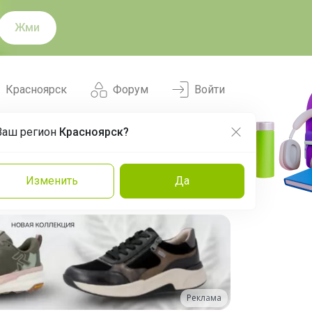
Жми
Красноярск
Форум
Войти
Ваш регион
Красноярск?
Нравится
Заказы
Изменить
Да
и
Команда
Торговые марки
Эксперты
Реклама