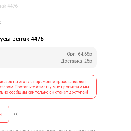
rak 4476
1
усы Berrak 4476
Орг.
64,68р
Доставка
25р
аказов на этот лот временно приостановлен
атором. Поставьте отметку мне нравится и мы
льно сообщим как только он станет доступен!
я
 подтверждаете что ознакомлены с
регламентом