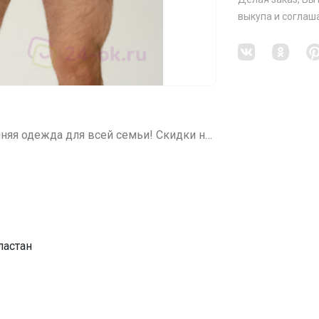
выкупа
и соглаш
СП410 Беррак Турция - Белье, Домашняя одежда для всей семьи! Скидки на все!
ластан