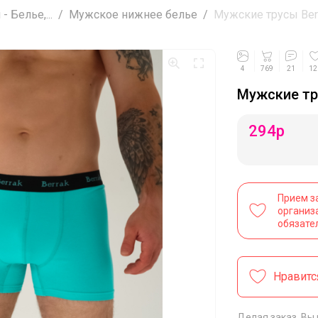
 Белье,...
Мужское нижнее белье
Мужские трусы Ber
4
769
21
12
Мужские тр
294
р
Прием з
организ
обязате
Нравитс
Делая заказ, Вы