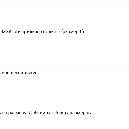
МSA, эти прилично больше (размер L)...
очень нежненькие
ть по размеру. Добавила таблицу размеров.