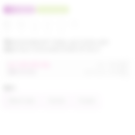
100% оригинал
У нас выгоднее
24
32
480
560
680
Эксклюзивный товар, доступен для
опытных пользователей 24-ok.ru
от 248 680,40р
Орг.
480,40р
486 320,40р
Доставка
260,80р
Цвет
Фиолетовый
Зелёный
Розовый