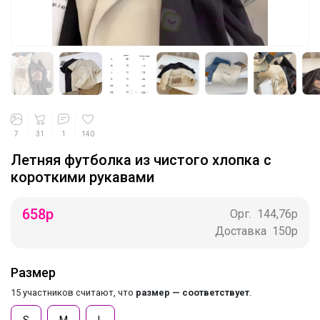
7
31
1
140
Летняя футболка из чистого хлопка с
короткими рукавами
658
р
Орг.
144,76р
Доставка
150р
Размер
15 участников считают, что
размер — соответствует
.
S
M
L