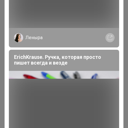
Покупают вместе
Леныра
Скидка
347р
ErichKrause. Ручка, которая просто
пишет всегда и везде
Кислородный
универсальный
пятновыводитель Extra
Oxy
Скидка
165р
Средство для очищения
ванной комнаты «Эффект
белизны»