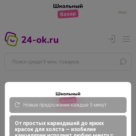
Жми
Реклама
Новые предложения каждые 5 минут
Главная
Шоколад
СП328 FABERLIC-кислородная...
От простых карандашей до ярких
красок для холста — изобилие
Для УЮТного дома: Быт.химия,...
канцелярии исполнит любую мечту с