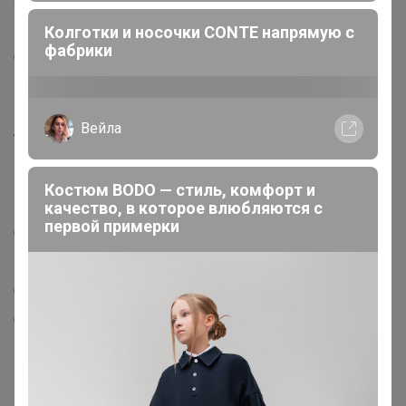
Помощь
Колготки и носочки CONTE напрямую с
фабрики
О нас
Все предложения
Вейла
Анонсы
Новости
Костюм BODO — стиль, комфорт и
Поддержка альпак
качество, в которое влюбляются с
первой примерки
Самое выгодное
Хиты продаж
Самое желанное
Самое быстрое
Начать зарабатывать с 24-ok
Picabox.ru - Лучшее место для ваших изображений