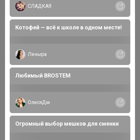
Войти
Зарегистрироваться
СЛАДКАЯ
Котофей — всё к школе в одном месте!
Леныра
Anay-Sofa
Автор уже получил заказ!
Прекрасное средство.
Любимый BROSTEM
‌Мама 2-х летней дочери, у которой каждое утро
убегает молоко. Рекомендую.
ОлесяДм
Огромный выбор мешков для сменки
2 сентября, 2022 12:56