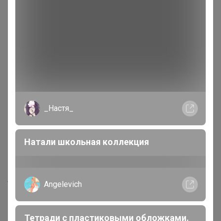
Описание
Объём: 500 мл.
ПРЕИМУЩЕСТВА
:
Обновленная усиленная формула ЭКО+
легко
удаляет обильный, засохший жир и нагары.
Гарантированный результат без лишних усилий.
Не содержит абразива – очищает без царапин.
Полностью смывается.
Для любого вида плит и металлических вытяжек.
_Настя_
Подходит для устранения засоров раковин на
кухне.
ЭКОЛОГИЧЕСКИ ЧИСТЫЙ СОСТАВ –
Натали школьная коллекция
биоразлагаемые компоненты.
Дарит легкий освежающий аромат.
Артикул
30119
Angelevich
Фотографии покупателей
1
Тетради с пластиковыми обложками.