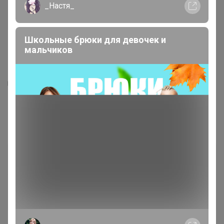
_Настя_
Школьные брюки для девочек и
мальчиков
10
120
2
51
Средство для чистки плит и духовок Сила
цитрусов серии дом faberlic
147
р
Орг.
32,34р
Доставка
16,66р
Доставка ~ 6 дней с момента включения в
счет
После 13 августа 2026 г.