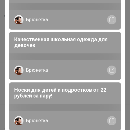
Как получить?
Доставка
Брюнетка
Шоурумы
Торговые марки
Качественная школьная одежда для
девочек
Наша команда
В наличии
Брюнетка
Подарочные сертификаты
Реклама на сайте
Поставщикам
Носки для детей и подростков от 22
рублей за пару!
Вакансии
support@24-ok.ru
Брюнетка
Написать в поддержку
Защита покупателя