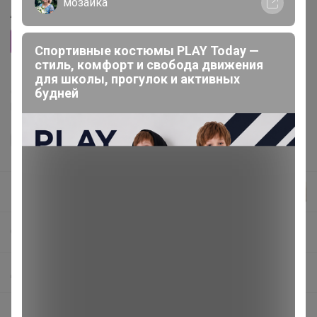
мозаика
Арт
Сила цитрусов
Спортивные костюмы PLAY Today —
стиль, комфорт и свобода движения
для школы, прогулок и активных
Делая заказ, Вы подтверждаете что ознакомлены с
будней
регламентом выкупа
и соглашаетесь с
договором оферты
.
Шоколад
СП328 FABERLIC-кислородная косметика, быт.химия и товары для дома, парфюмерия
Для УЮТного дома: Быт.химия, тряпочки, уборка и пр.