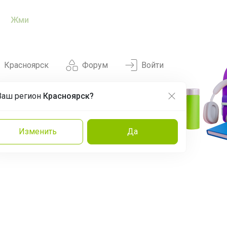
Жми
Красноярск
Форум
Войти
Ваш регион
Красноярск?
Нравится
Заказы
Изменить
Да
и
Команда
Торговые марки
Эксперты