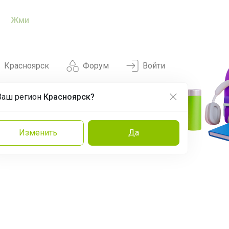
Жми
Красноярск
Форум
Войти
Ваш регион
Красноярск?
Нравится
Заказы
Изменить
Да
и
Команда
Торговые марки
Эксперты