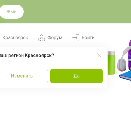
Жми
Красноярск
Форум
Войти
Ваш регион
Красноярск?
Нравится
Заказы
Изменить
Да
и
Команда
Торговые марки
Эксперты