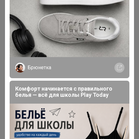
Чтобы написать комментарий необходимо
авторизоваться на сайте!
Это займет меньше минуты
Войти
Зарегистрироваться
Брюнетка
Комфорт начинается с правильного
белья — всё для школы Play Today
Реклама
Как здесь все устроено?
Как сделать заказ?