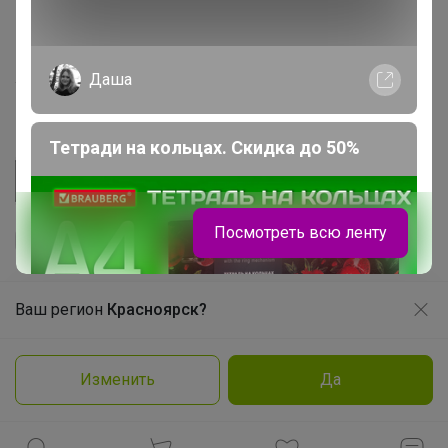
Розыгрыш - Генератор случайных чисел
Пульс нашего маркетплейса
Даша
Укорачиватель ссылок
Тетради на кольцах. Скидка до 50%
Посмотреть всю ленту
Ваш регион
Красноярск?
Продолжая использовать этот сайт и нажимая кнопку
«Принять», вы даёте согласие на обработку файлов
© ООО "Лявита", ОГРН 1122468054070, 2012 - 2026
cookie
Политика конфиденциальности
Изменить
Да
Заказать
Cоглашение пользователя
Подробнее
Принять