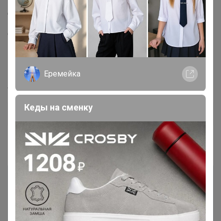
Длина: 120 см
Описание товара
Шнурки ТОЛСТЫЕ с ПРОПИТКОЙ БЕЛЫЕ. Выполнены
из 100% хлопка. Длина 120 см. Подходят для семи
подблочников (отверстий) с одной стороны полупары.
Еремейка
Артикул
3425
Кеды на сменку
Дополнительная информация
Комментарии