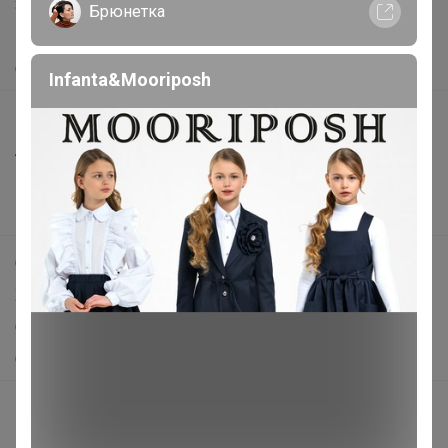
Защита покупателя
Брюнетка
Помощь
О нас
Infanta&Mooriposh
Все предложения
Анонсы
Новости
Поддержка альпак
Самое выгодное
Хиты продаж
Самое желанное
Самое быстрое
Начать зарабатывать с 24-ok
Picabox.ru - Лучшее место для ваших изображений