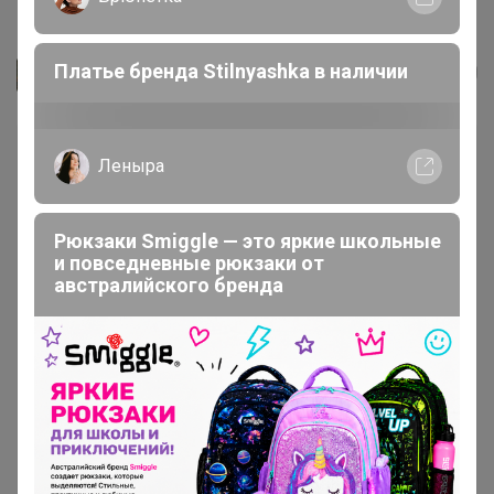
Шнурки Braus 3425
Платье бренда Stilnyashka в наличии
Джилка
Леныра
Рюкзаки Smiggle — это яркие школьные
и повседневные рюкзаки от
австралийского бренда