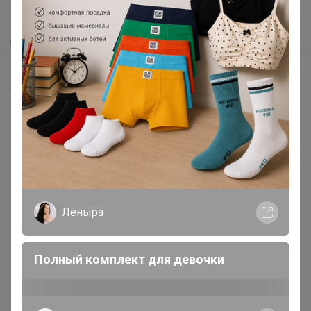
Как получить?
Доставка
Шоурумы
Торговые марки
Наша команда
В наличии
Подарочные сертификаты
Реклама на сайте
Леныра
Поставщикам
Вакансии
Полный комплект для девочки
support@24-ok.ru
Написать в поддержку