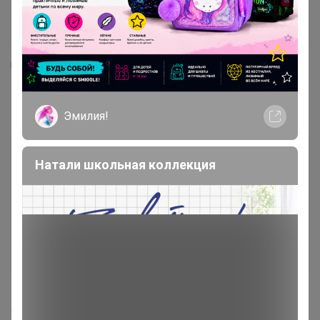
1
1
Шнурки Braus 3425
Эмилия!
85
р
Орг.
12,75р
Натали школьная коллекция
Бесплатное получение
Получение в центрах раздач 24-ok.ru
бесплатно
Доставка ~ 13 дней с момента включения в
счет
После 19 августа 2026 г.
Делая заказ, Вы подтверждаете что ознакомлены с