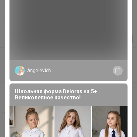
регламентом выкупа
и соглашаетесь с
договором оферты
.
Джилка
СП625 Проспект обуви для детей. БЕЗ РЯДОВ! Без пересорта. Бронь оперативная от 1 ед.
Angelevich
Аксессуары
Школьная форма Deloras на 5+
Описание
Великолепное качество!
Цвет: белый
Торговая марка: Braus
Страна бренда: Польша
Страна-изготовитель: Польша
Комплектация: Шнурки