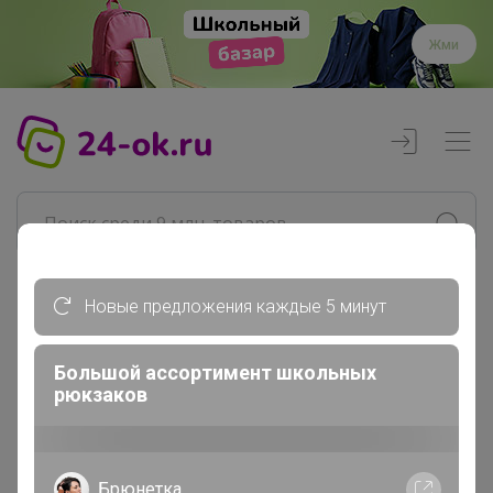
Жми
Новые предложения каждые 5 минут
Реклама
Большой ассортимент школьных
Главная
рюкзаков
Джилка
СП625 Проспект обуви для детей....
Аксессуары
Брюнетка