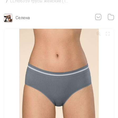
LLHB6359 трусы женские (1...
Селена