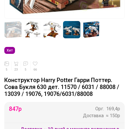
Хит
5
23
5
66
Конструктор Harry Potter Гарри Поттер.
Сова Букля 630 дет. 11570 / 6031 / 88008 /
13039 / 19076, 19076/6031/88008
847
р
Орг.
169,4р
Доставка
≈ 150р