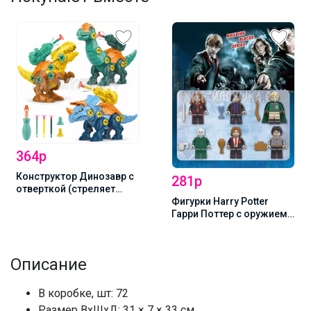
364р
Конструктор Динозавр с
281р
отверткой (стреляет
Фигурки Harry Potter
присосками) в
Гарри Поттер с оружием 6
ассортименте 821, 821
шт (совместимы с
конструктором) на
блистере SL89308,
Описание
sl89308
В коробке, шт: 72
Размер ВхШхД: 31 × 7 × 33 см