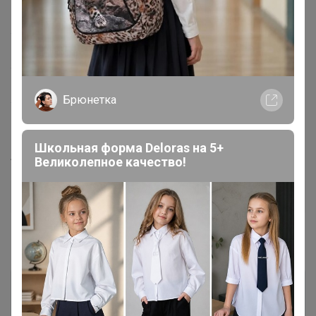
Материал подклада
Натуральная кожатекстиль
Материал верха
Натуральная кожа
Вид застежки
Шнурок
Брюнетка
Вид стельки
Анатомическая
Школьная форма Deloras на 5+
Артикул
61281 Серый
Великолепное качество!
Дополнительная информация
Комментарии