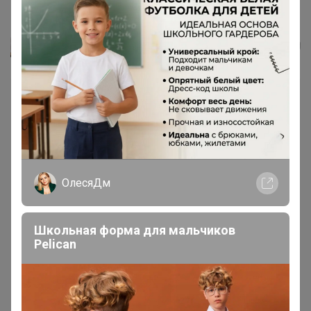
Полуботинки женские 22СМФ...
Леныра
ОлесяДм
Школьная форма для мальчиков
Pelican