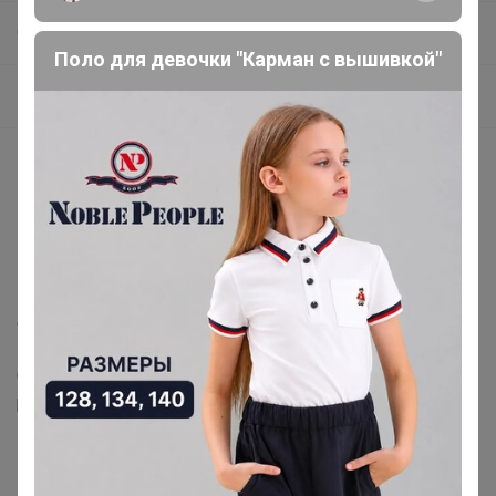
СП308 ShаgоVitа обувь с 20 по 44 размера. Кожа от 900р!
Поло для девочки "Карман с вышивкой"
_МЕГАРАСПРОДАЖА 30% Девочки
Описание
Вдохновленные современными трендами,
полуботинки SGVT не оставят вас без внимания. Новая
модель это идеальное сочетание натуральной кожи и
массивной, но очень легкой подошвы, воплощение
стиля. Благодаря сочетанию материалов и фактур
модель станет прекрасной базой в любом гардеробе.
Отстрочка в стиле Шанель придает образу
романтичности. -Высококачественная натуральная
кожа придает обуви превосходный внешний вид, -
Подкладка из натуральной кожи обеспечивает
мягкость и дополнительную циркуляцию воздуха,