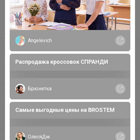
Как здесь все устроено?
Как сделать заказ?
Как получить?
Доставка
Angelevich
Шоурумы
Торговые марки
Распродажа кроссовок СПРАНДИ
Наша команда
В наличии
Брюнетка
Подарочные сертификаты
Реклама на сайте
Самые выгодные цены на BROSTEM
Поставщикам
Вакансии
ОлесяДм
support@24-ok.ru