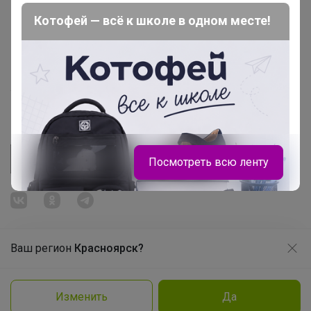
Начать зарабатывать с 24-ok
Котофей — всё к школе в одном месте!
Picabox.ru - Лучшее место для ваших изображений
Розыгрыш - Генератор случайных чисел
Пульс нашего маркетплейса
Укорачиватель ссылок
Посмотреть всю ленту
Ваш регион
Красноярск?
Продолжая использовать этот сайт и нажимая кнопку
«Принять», вы даёте согласие на обработку файлов
© ООО "Лявита", ОГРН 1122468054070, 2012 - 2026
cookie
Политика конфиденциальности
Изменить
Да
Нравится
Cоглашение пользователя
Подробнее
Принять