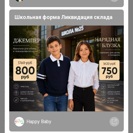
Написать в поддержку
Защита покупателя
Школьная форма Ликвидация склада
Помощь
О нас
Все предложения
Анонсы
Новости
Поддержка альпак
Самое выгодное
Хиты продаж
Самое желанное
Самое быстрое
Happy Baby