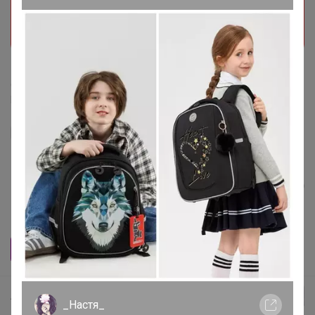
Прием заказов на этот лот временно
приостановлен организатором. Поставьте отметку
мне нравится и мы обязательно сообщим как
только он станет доступен!
Делая заказ, Вы подтверждаете что ознакомлены с
регламентом выкупа
и соглашаетесь с
договором оферты
.
Собираем рядами
Ряд 1
35
36
37
Леныра
_Настя_