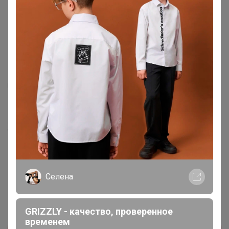
8
39
Полуботинки женские 22СМФ 35-37 Серый
Женщина
1 443
р
Орг.
317,46р
Доставка
120р
Селена
470,12р
× 4 платежа в Сплит
GRIZZLY - качество, проверенное
временем