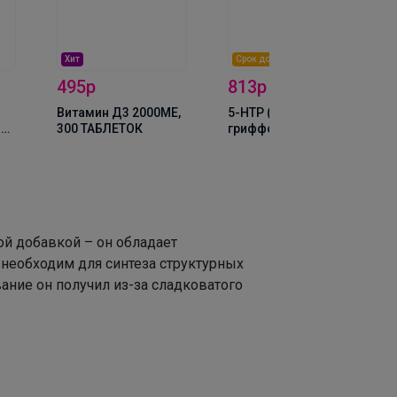
Хит
Срок до 19.11.2026
495р
813р
Витамин Д3 2000ME,
5-HTP (экстракт
 B6
300 ТАБЛЕТОК
гриффонии) +
rst
Витамин В6, 60
капсул по 100 мг
ой добавкой – он обладает
необходим для синтеза структурных
ание он получил из-за сладковатого