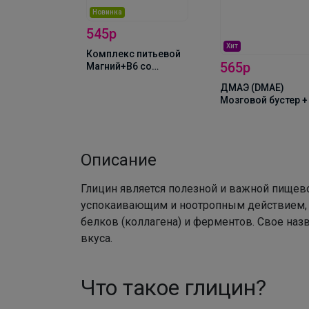
Новинка
545р
Хит
т, 120
Комплекс питьевой
565р
по 25мг
Магний+В6 со
вкусом вишни,
ДМАЭ (DMAE)
450мл, NS
Мозговой бустер +
250мг, 60капс BeFi
Описание
Глицин является полезной и важной пищев
успокаивающим и ноотропным действием, 
белков (коллагена) и ферментов. Свое назв
вкуса.
Что такое глицин?