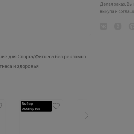
Делая заказ, Вы
выкупа
и соглаш
СП465 Правильные Витамины и Питание для Спорта/Фитнеса без рекламного обмана!
тнеса и здоровья
Выбор
экспертов