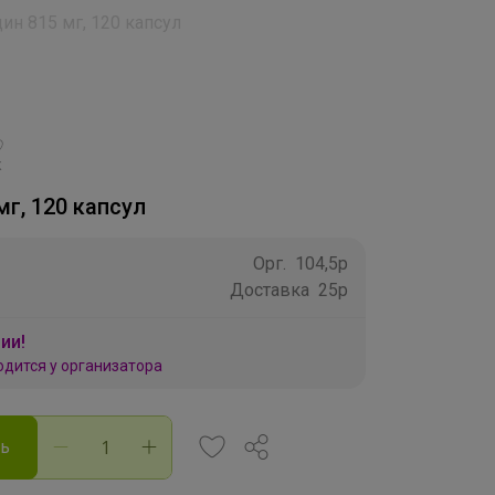
ин 815 мг, 120 капсул
K
мг, 120 капсул
Орг.
104,5р
Доставка
25р
ии!
одится у организатора
ть