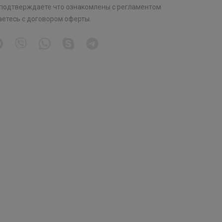
 подтверждаете что ознакомлены с
регламентом
аетесь с
договором оферты
.
Выбор
Выбор
Выбор
экспертов
экспертов
эксперт