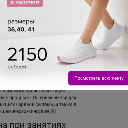
ь возбуждающее действие. В
ботоспособность,
ает агрессию,
 помогает расслабляться и засыпать,
стой системы,
т ишемии и гипоксии,
ля и других психоактивных веществ,
Посмотреть всю ленту
оксическим свойствам глицин
ные процессы. Он применяется для
Брюнетка
кциях нервной системы, а также в
 ишемическом инсульте
[9]
.
Школьный рюкзак 1150р В пяти расцветках
на при занятиях