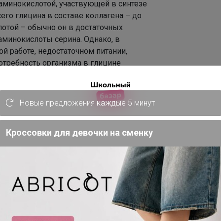
 аминокислотой, участвующей в синтезе
го глицина в составе коллагена – до
лотой – обычно он в достаточных
 аминокислоты серина. Однако, в
й работе, недостаточном питании,
отребность организма в глицине
Новые предложения каждые 5 минут
ыполняет функции нейромедиатора –
еличивающего выработку ГАМК. Глицин
ачестве мягко действующего
Кроссовки для девочки на сменку
цина?
тся его способность связываться с
спинном мозге, подавляя выделение
о обуславливает успокаивающий,
стему. В то же время глицин способен