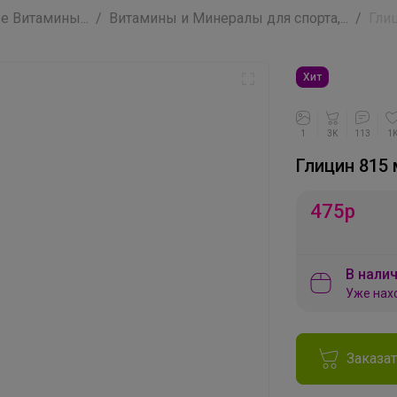
 Витамины...
Витамины и Минералы для спорта,...
Глиц
Хит
1
3K
113
1
Глицин 815 
475
р
В налич
Уже нах
Заказа