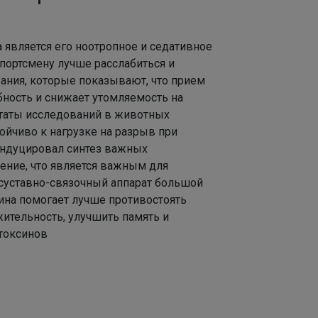
Эмилия!
является его ноотропное и седативное
портсмену лучше расслабиться и
вания, которые показывают, что прием
Натали школьная коллекция
бность и снижает утомляемость на
таты исследований в животных
ойчиво к нагрузке на разрыв при
 индуцировал синтез важных
ение, что является важным для
 суставно-связочный аппарат большой
ина помогает лучше противостоять
жительность, улучшить память и
 токсинов