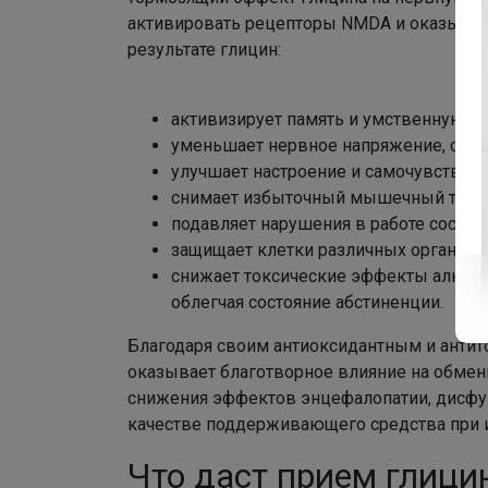
активировать рецепторы NMDA и оказыват
результате глицин:
активизирует память и умственную ра
уменьшает нервное напряжение, сниж
улучшает настроение и самочувствие,
снимает избыточный мышечный тонус,
подавляет нарушения в работе сосуди
защищает клетки различных органов о
снижает токсические эффекты алкого
облегчая состояние абстиненции.
Благодаря своим антиоксидантным и антит
оказывает благотворное влияние на обмен
снижения эффектов энцефалопатии, дисфун
качестве поддерживающего средства при
Что даст прием глици