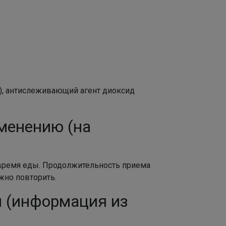
н), антислеживающий агент диоксид
Angelevich
менению (на
Классика с изюминкой - школьные туфли для
девочки TYAGI за 1529 рублей
о время еды. Продолжительность приема
жно повторить.
н (информация из