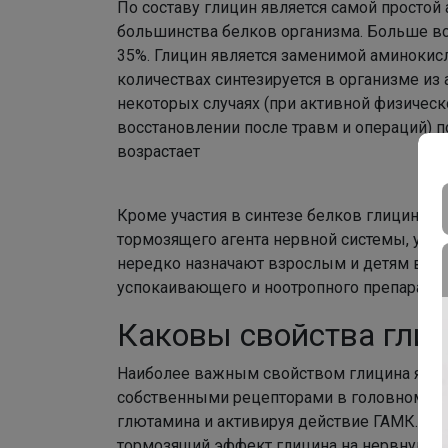
По составу глицин является самой простой
большинства белков организма. Больше все
35%. Глицин является заменимой аминокис
количествах синтезируется в организме из
некоторых случаях (при активной физическо
восстановлении после травм и операций) п
возрастает
Кроме участия в синтезе белков глицин в
тормозящего агента нервной системы, ув
нередко назначают взрослым и детям в к
успокаивающего и ноотропного препарата
Каковы свойства гли
Наиболее важным свойством глицина являе
собственными рецепторами в головном и 
глютамина и активируя действие ГАМК. Эт
тормозящий эффект глицина на нервную си