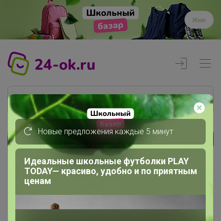
Жми
Новые предложения каждые 5 минут
Реклама
Идеальные школьные футболки PLAY
TODAY— красиво, удобно и по приятным
Главная
ценам
Алекса
СП293 АСООLA kids, СОNСЕРТ...
Concept Club: архив