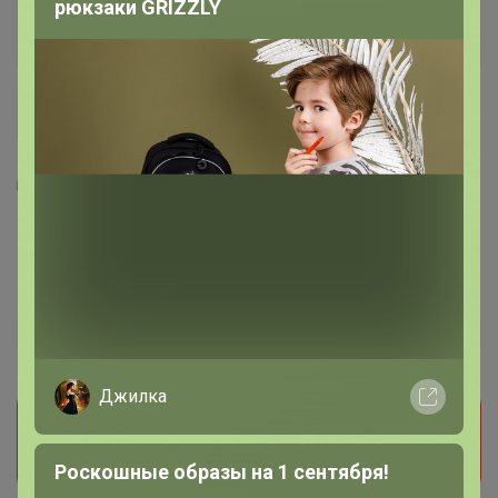
рюкзаки GRIZZLY
4
1
Куртка муж. Gaude темно-голубой
10100150015
1 499
р
Орг.
329,78р
Джилка
Прием заказов на этот лот временно
приостановлен организатором. Поставьте отметку
мне нравится и мы обязательно сообщим как
Роскошные образы на 1 сентября!
только он станет доступен!