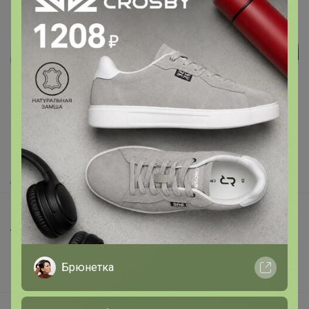
Реклама
Как здесь все устроено?
Как сделать заказ?
Как получить?
Доставка
Шоурумы
Торговые марки
Наша команда
Брюнетка
В наличии