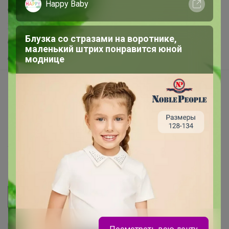
Happy Baby
Самое выгодное
Хиты продаж
Блузка со стразами на воротнике,
Самое желанное
маленький штрих понравится юной
моднице
Самое быстрое
Начать зарабатывать с 24-ok
Picabox.ru - Лучшее место для ваших изображений
Розыгрыш - Генератор случайных чисел
Пульс нашего маркетплейса
Укорачиватель ссылок