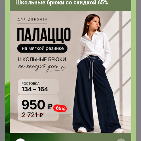
Подарочные сертификаты
Школьные брюки со скидкой 65%
Реклама на сайте
Поставщикам
Вакансии
support@24-ok.ru
Написать в поддержку
Защита покупателя
Помощь
О нас
Все предложения
Анонсы
Новости
Поддержка альпак