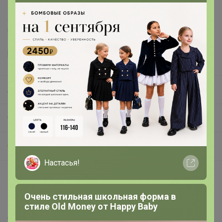
Делая заказ, Вы подтверждаете что ознакомлены с
регламентом выкупа
и соглашаетесь с
договором оферты
.
Алекса
СП293 АСООLA kids, СОNСЕРТ club, ИНФИHИTИ, SENSERA и прочие популярные марки
Concept Club: архив
Настасья!
Описание
Очень стильная школьная форма в
100%ПЭ
стиле Old Money от Нappy Вaby
Артикул
10100150015