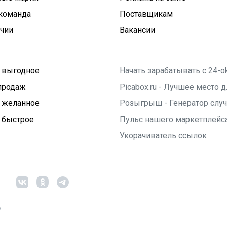
команда
Поставщикам
ичии
Вакансии
 выгодное
Начать зарабатывать с 24-o
продаж
Picabox.ru - Лучшее место
 желанное
Розыгрыш - Генератор слу
 быстрое
Пульс нашего маркетплейс
Укорачиватель ссылок
6