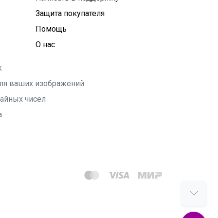
Защита покупателя
Помощь
О нас
k
 для ваших изображений
чайных чисел
а