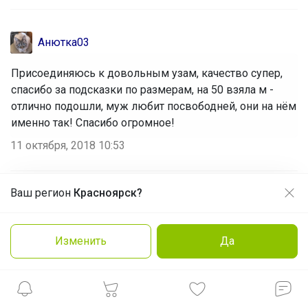
Анютка03
Присоединяюсь к довольным узам, качество супер,
спасибо за подсказки по размерам, на 50 взяла м -
отлично подошли, муж любит посвободней, они на нём
именно так! Спасибо огромное!
11 октября, 2018 10:53
Ваш регион
Красноярск?
Продолжая использовать этот сайт и нажимая кнопку
ОЛЬГА - ЮРЬЕВНА
«Принять», вы даёте согласие на обработку файлов
cookie
У сына 50-52 заказали 2ХL это на 56-58... Ошиблись
Изменить
Да
Нравится
Подробнее
Принять
...теперь пристраиваем. Качество очень понравилось.
13 августа, 2018 13:37