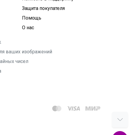
Защита покупателя
Помощь
О нас
k
 для ваших изображений
чайных чисел
а