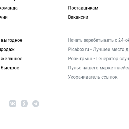
команда
Поставщикам
ичии
Вакансии
 выгодное
Начать зарабатывать с 24-o
продаж
Picabox.ru - Лучшее место
 желанное
Розыгрыш - Генератор слу
 быстрое
Пульс нашего маркетплейс
Укорачиватель ссылок
6