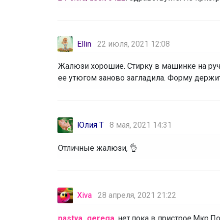
Ellin
22 июля, 2021 12:08
Жалюзи хорошие. Стирку в машинке на руч
ее утюгом заново загладила. Форму держит
Юлия Т
8 мая, 2021 14:31
Отличные жалюзи, 👌
Xiva
28 апреля, 2021 21:22
nastya_gerega
, нет,пока в пристрое.Мкр.