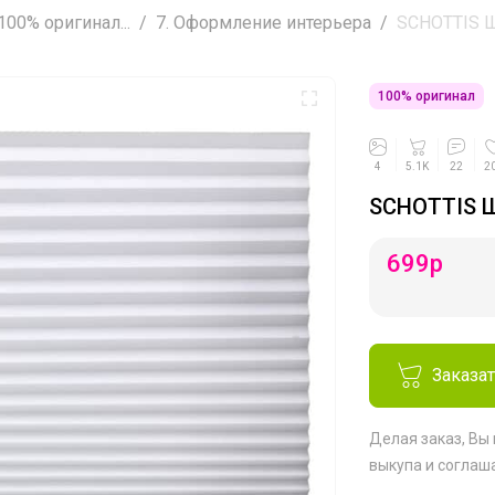
00% оригинал...
7. Оформление интерьера
SCHOTTIS Ш
100% оригинал
4
5.1K
22
2
SCHOTTIS 
699
р
Заказа
Делая заказ, Вы
выкупа
и соглаш