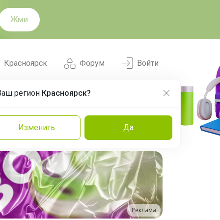
Жми
Красноярск
Форум
Войти
Ваш регион
Красноярск?
Нравится
Заказы
Изменить
Да
и
Команда
Торговые марки
Эксперты
Реклама