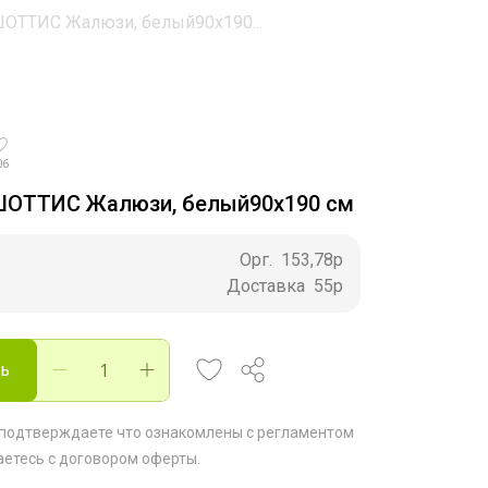
ОТТИС Жалюзи, белый90x190...
06
ШОТТИС Жалюзи, белый90x190 см
Орг.
153,78р
Доставка
55р
ть
 подтверждаете что ознакомлены с
регламентом
аетесь с
договором оферты
.