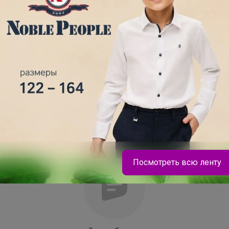
омощью распылителя или обильно
скатайте рулон внутренней зеркальной
. Установите нужное положение пленки
те морщинки с середины к краям.
ой рукой во избежания смещения. По
 Стекло приобретает зеркальный
ка крепится к раме.
Посмотреть всю ленту
Брюнетка