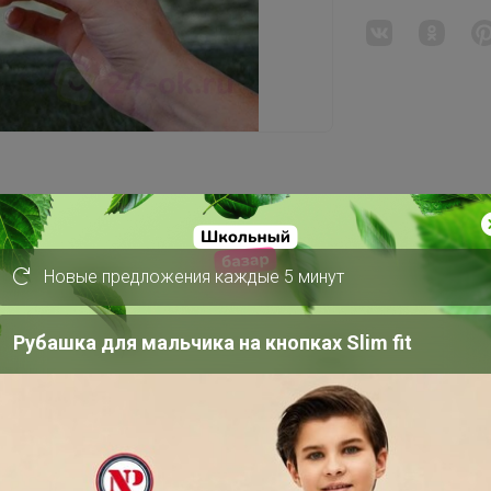
СП398 Большой ассортимент семян, удобрений, средств от вредителей. Хозяйственный и садовый рай. Много нужного и полезного.
Новые предложения каждые 5 минут
Рубашка для мальчика на кнопках Slim fit
выгорать, а ваши любимые комнатные
 тонирующим свойством. Предназначена
помещения от нагрева солнечными
 помещения от нагревания солнечными
ллизированный 60Х300см. 2 способа
ое стекло с внутренней стороны