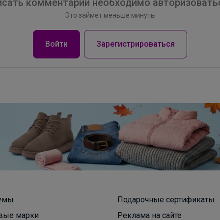
сать комментарий необходимо авторизоватьс
Школьная коллекция от НоаТекс — это
прекрасное качество за доступные цены. От 503
Это займет меньше минуты
рублей
Войти
Зарегистрироваться
умы
Подарочные сертификаты
вые марки
Реклама на сайте