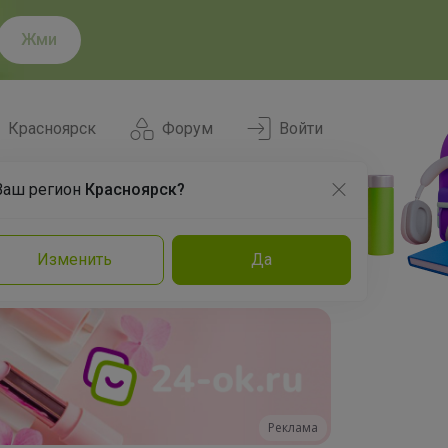
Жми
Красноярск
Форум
Войти
Ваш регион
Красноярск?
Нравится
Заказы
Изменить
Да
и
Команда
Торговые марки
Эксперты
Реклама