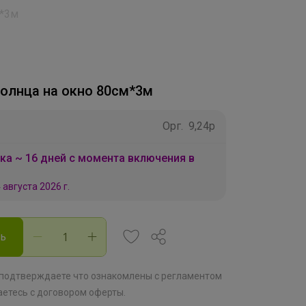
м*3м
солнца на окно 80см*3м
Орг.
9,24р
ка ~ 16 дней с момента включения в
 августа 2026 г.
ть
 подтверждаете что ознакомлены с
регламентом
аетесь с
договором оферты
.