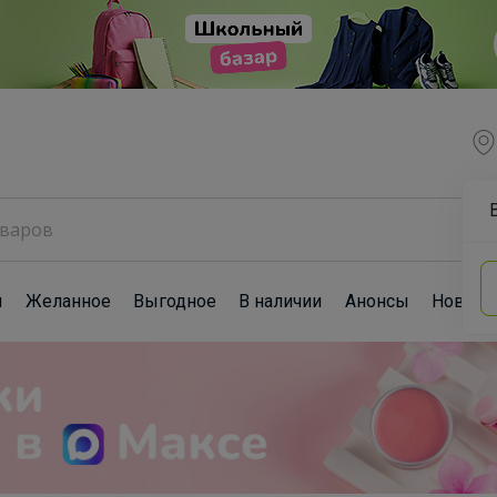
ы
Желанное
Выгодное
В наличии
Анонсы
Новост