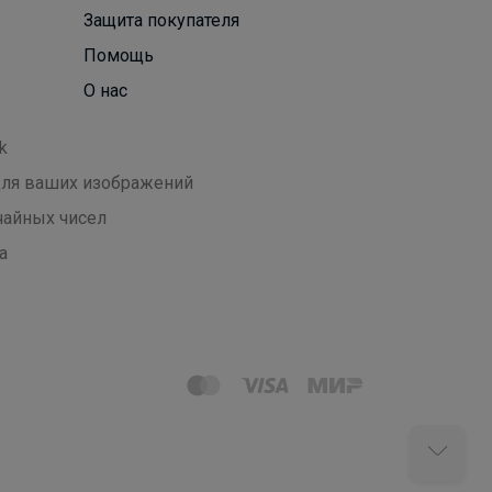
Защита покупателя
Помощь
О нас
k
 для ваших изображений
чайных чисел
а