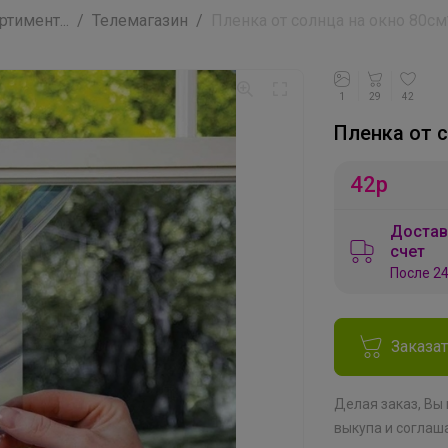
тимент...
Телемагазин
Пленка от солнца на окно 80с
1
29
42
Пленка от 
42
р
Достав
счет
После 24
Заказа
Делая заказ, Вы
выкупа
и соглаш