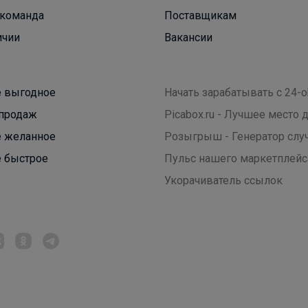
команда
Поставщикам
ичии
Вакансии
LovEIam
 выгодное
Начать зарабатывать с 24-o
продаж
Picabox.ru - Лучшее место
Azzarti - школьная форма и одежда премиум
 желанное
Розыгрыш - Генератор слу
качества до 170 см
 быстрое
Пульс нашего маркетплейс
Укорачиватель ссылок