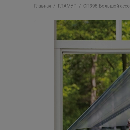
Главная
ГЛАМУР
СП398 Большой ассор