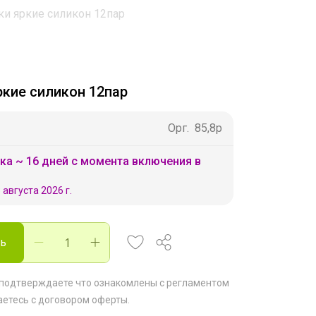
ки яркие силикон 12пар
ркие силикон 12пар
Орг.
85,8р
ка ~ 16 дней с момента включения в
 августа 2026 г.
ть
 подтверждаете что ознакомлены с
регламентом
аетесь с
договором оферты
.