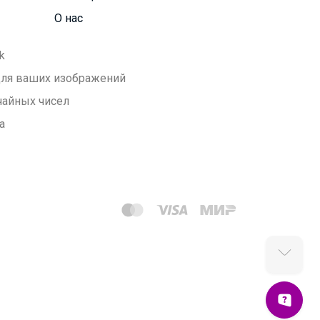
О нас
k
 для ваших изображений
чайных чисел
а