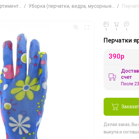
тимент...
Уборка (перчатки, ведра, мусорные...
Перчат
1
1
1
Перчатки я
390
р
Достав
счет
После 23
Заказа
Делая заказ, Вы
выкупа
и соглаш