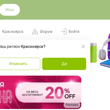
Жми
Красноярск
Форум
Войти
Ваш регион
Красноярск?
Нравится
Заказы
Изменить
Да
и
Команда
Торговые марки
Эксперты
Реклама