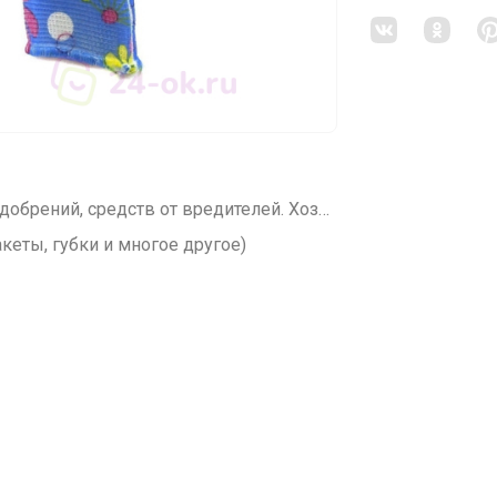
СП398 Большой ассортимент семян, удобрений, средств от вредителей. Хозяйственный и садовый рай. Много нужного и полезного.
кеты, губки и многое другое)