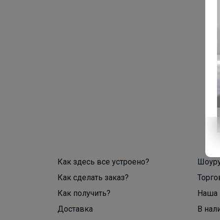
Как здесь все устроено?
Шоур
Как сделать заказ?
Торго
Как получить?
Наша 
Доставка
В нал