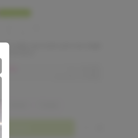
У нас выгоднее
560
680
ый товар, доступен для опытных
ей 24-ok.ru
80,40р
Орг.
480,40р
Доставка
260,80р
Зелёный
Розовый
Заказать