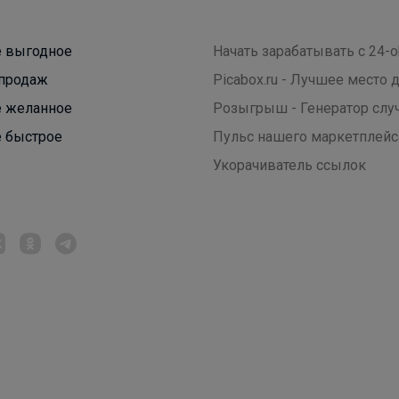
 выгодное
Начать зарабатывать с 24-o
продаж
Picabox.ru - Лучшее место
 желанное
Розыгрыш - Генератор слу
 быстрое
Пульс нашего маркетплейс
Укорачиватель ссылок
Вейла
Школьная форма NOTA BENE Широкий
размерный ряд от началки до выпускников и их
родителей (122-3XL)