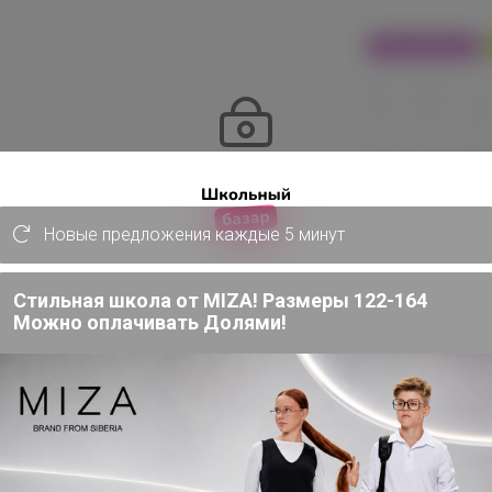
100% оригинал
24
32
480
Эксклюзивн
Эксклюзивный товар
пользовател
Товар доступен
для зарегистрированных,
опытных пользователей 24-ok.ru
Новые предложения каждые 5 минут
от 248 6
486 320,40р
Войти
Зарегистрироваться
Стильная школа от MIZA! Размеры 122-164
Можно оплачивать Долями!
Цвет
Фиолетовый