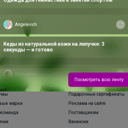
Angelevich
Кеды из натуральной кожи на липучке: 3
секунды — и готово
Брюнетка
Посмотреть всю ленту
Трендовые кеды на сменку. То, что надо
умы
Подарочные сертификаты
подростку
вые марки
Реклама на сайте
команда
Поставщикам
ичии
Вакансии