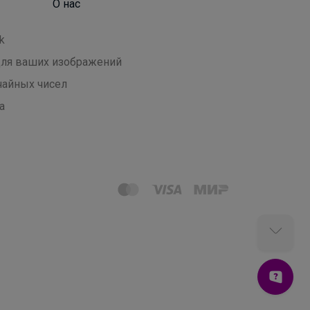
О нас
k
 для ваших изображений
чайных чисел
а