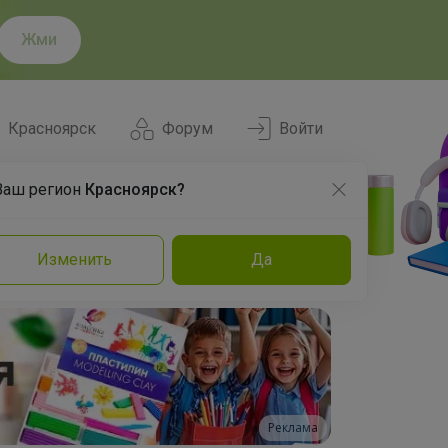
Жми
Красноярск
Форум
Войти
Ваш регион
Красноярск?
Нравится
Заказы
Изменить
Да
и
Команда
Торговые марки
Эксперты
Реклама