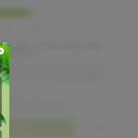
У нас выгоднее
560
680
ый товар, доступен для опытных
ей 24-ok.ru
80,40р
Орг.
480,40р
Доставка
260,80р
Зелёный
Розовый
Заказать