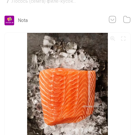
Лосось (семга) филе-кусок...
Nota