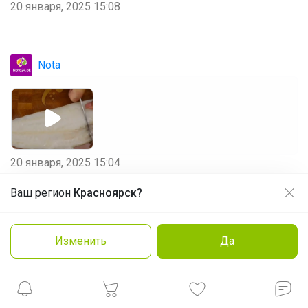
20 января, 2025 15:08
Nota
20 января, 2025 15:04
Ваш регион
Красноярск?
Продолжая использовать этот сайт и нажимая кнопку
«Принять», вы даёте согласие на обработку файлов
cookie
Nota
Изменить
Да
Заказать
Подробнее
Принять
Марысямарика
, здравствуйте!
Очень жаль, что что-то пошло не так, но уверяю Вас-
это именно семга, другой рыбки такого формата у нас
нет.