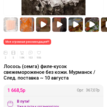
Моя огромная рекомендация!!!
2
5
1.8K
153
906
Лосось (семга) филе-кусок
свежемороженое без кожи. Мурманск /
След. поставка ~ 10 августа
1 668,5
р
Орг.
367,07р
В пути!
Уже в пути к организатору