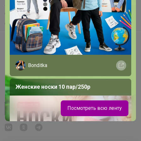
Хиты продаж
Самое желанное
Самое быстрое
Начать зарабатывать с 24-ok
Picabox.ru - Лучшее место для ваших изображений
Розыгрыш - Генератор случайных чисел
Bonditka
Пульс нашего маркетплейса
Укорачиватель ссылок
Женские носки 10 пар/250р
Посмотреть всю ленту