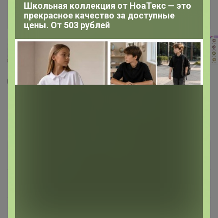
Школьная коллекция от НоаТекс — это
прекрасное качество за доступные
цены. От 503 рублей
10
1
1
5
Пасхальное украшение венок 34*28*8 см
"Весеннее цветение"
1 000,13
р
Орг.
220,03р
1 538,66р
Доставка
100р
-35%
330,04р
× 4 платежа в Сплит
Доставка ~ 15 дней с момента включения в
счет