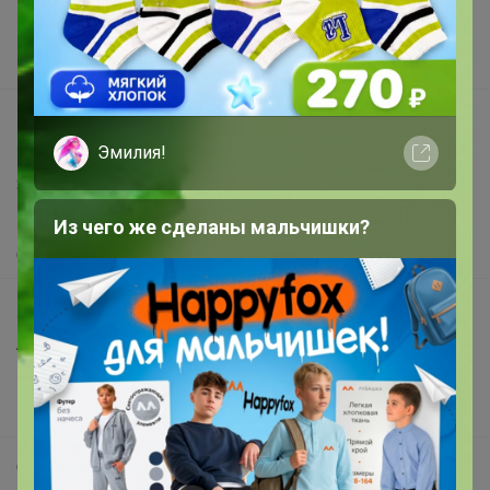
Поставщикам
Вакансии
support@24-ok.ru
Написать в поддержку
Эмилия!
Защита покупателя
Помощь
Из чего же сделаны мальчишки?
О нас
Все предложения
Анонсы
Новости
Поддержка альпак
Самое выгодное