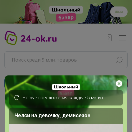
Жми
Реклама
Новые предложения каждые 5 минут
Главная
Леныра
Челси на девочку, демисезон
СП81 Элан Галерея. Акция июЛя!
Закрытая распродажа