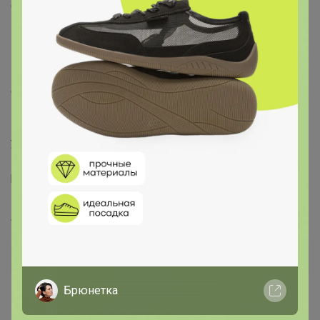
фигурками, статуэтками и другими украшениями.
Посадите в его центр пасхальных зверьков: зайчиков,
курочек и цыплят. Необычный элемент декора найдёт
место в любой части вашей квартиры – в прихожей,
гостиной, столовой или спальне. Это изящный и лёгкий
способ добавить эстетики любому помещению. В
коллекции бренда Элан Галерея вы найдёте
множество как ярких, так и нежных декоративных
украшений – каждый обязательно подберёт сувенир
на свой вкус. Они станут чудесным подарком для
родных, близких и коллег. Наполните пространство
вокруг себя радостью и весенним настроением!
Артикул
450149
Дополнительная информация
Брюнетка
Фотографии покупателей
3