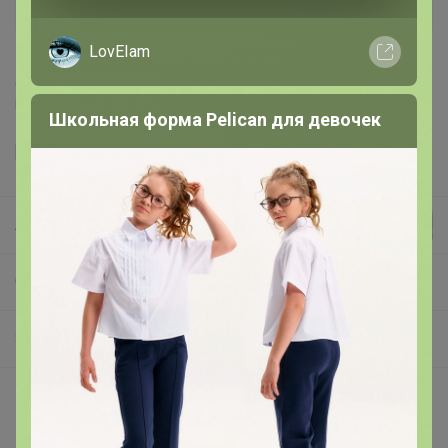
После 21 августа 2026 г.
LovEIam
Делая заказ, Вы подтверждаете что ознакомлены с
регламентом выкупа
и соглашаетесь с
договором оферты
.
Школьная форма Pelican для девочек
Леныра
СП81 Элан Галерея. Акция июЛя!
Закрытая распродажа
Описание
Венок «Весеннее цветение» от Elan Gallery станет