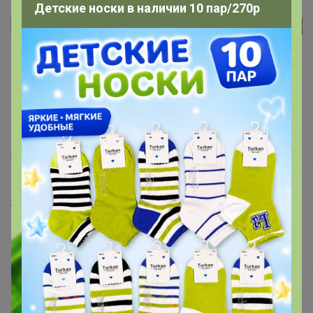
Детские носки в наличии 10 пар/270р
Реклама
Как здесь все устроено?
Как сделать заказ?
Как получить?
Доставка
Шоурумы
Торговые марки
Наша команда
В наличии
Подарочные сертификаты
Реклама на сайте