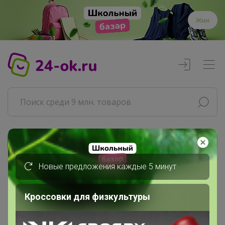
Жми
Реклама
Новые предложения каждые 5 минут
Главная
Леныра
Кроссовки для физкультуры
СП365 Отливанты нишевой парфюмерии....
☂ ОТЛИВАНТЫ все прочие марки