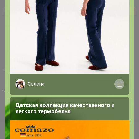
Реклама
Как здесь все устроено?
Как сделать заказ?
Как получить?
Доставка
Шоурумы
Селена
Торговые марки
Наша команда
Детская коллекция качественного и
легкого термобелья
В наличии
Подарочные сертификаты
Реклама на сайте