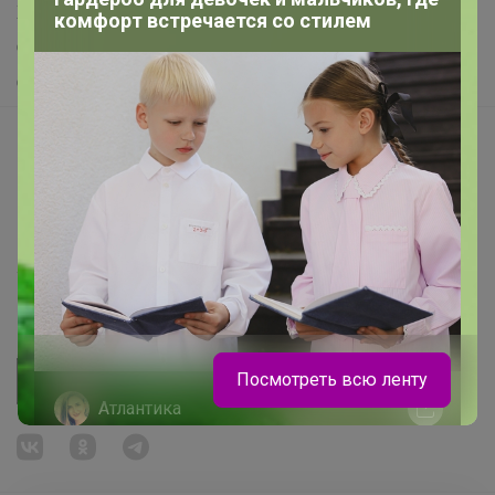
Хиты продаж
комфорт встречается со стилем
Самое желанное
Самое быстрое
Начать зарабатывать с 24-ok
Picabox.ru - Лучшее место для ваших изображений
Розыгрыш - Генератор случайных чисел
Пульс нашего маркетплейса
Укорачиватель ссылок
Посмотреть всю ленту
Атлантика
GRIZZLY - качество, проверенное