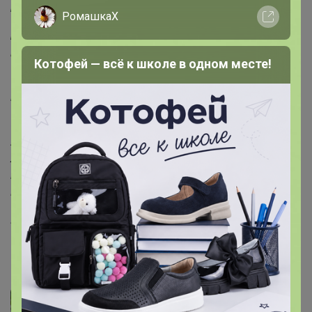
Год выпуска:
2011
РомашкаХ
Ноты:
ваниль, жасмин, кассия (коричник китайский),
кедр, малина, мускус, перец , пион, роза
Котофей — всё к школе в одном месте!
Tresor Midnight Rose Lancome - это аромат для женщин,
принадлежит к группе цветочные древесно-мускусные.
Это новый парфюм, Tresor Midnight Rose выпущен в
2011. Верхние ноты: роза и малина; ноты сердца:
жасмин, пион, Лист черной смородины и
мадагаскарский розовый перец; ноты базы: мускус,
Виргинский кедр и ваниль.
Артикул
12853
Фотографии покупателей
2