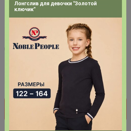
Лонгслив для девочки "Золотой
ключик"
3
53
3
46
LANCOME TRESOR MIDNIGHT ROSE edp
480
р
Орг.
120р
Прием заказов на этот лот временно
приостановлен организатором. Поставьте отметку
мне нравится и мы обязательно сообщим как
только он станет доступен!