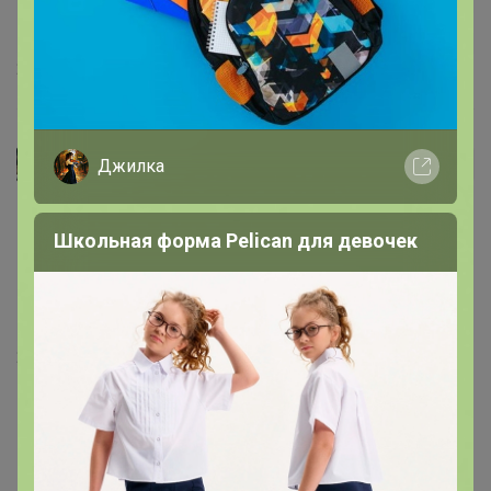
21 июля, 2025 02:09
АннаСова
Джилка
Автор уже получил заказ!
Если ищите малину в парфюмерии, вам сюда. Малина
Школьная форма Pelican для девочек
и роза тут яркие, сладкие, но не черезчур. Плюс
перчинка и сладкие деревяшки. Смородины мне не
положили. Стойкий и шлейфовый, аромат для
желающих заявить о себе.
21 июля, 2025 02:09