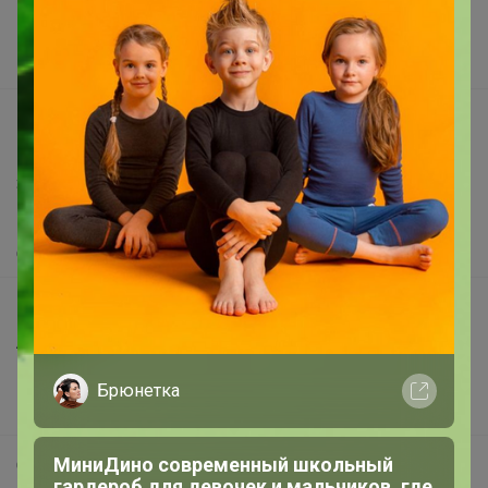
Поставщикам
Вакансии
support@24-ok.ru
Написать в поддержку
Защита покупателя
Помощь
О нас
Все предложения
Анонсы
Новости
Брюнетка
Поддержка альпак
МиниДино современный школьный
Самое выгодное
гардероб для девочек и мальчиков, где