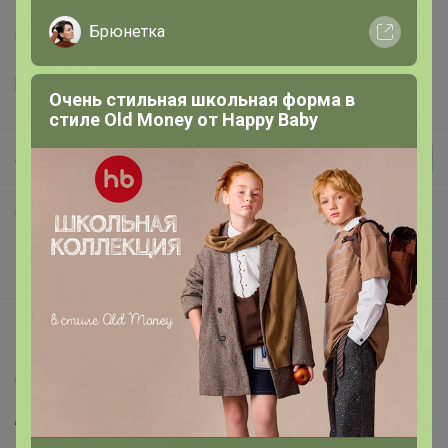
Делая заказ, Вы подтверждаете что ознакомлены с
Брюнетка
регламентом выкупа
и соглашаетесь с
договором оферты
.
Очень стильная школьная форма в
стиле Old Money от Нappy Вaby
Леныра
СП365 Отливанты нишевой парфюмерии. Летние новинки!
☂ ОТЛИВАНТЫ все прочие марки
Описание
Страна производитель:
Франция
Пол:
Женский