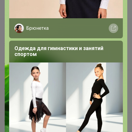
Поставщикам
Вакансии
support@24-ok.ru
Брюнетка
Написать в поддержку
Защита покупателя
Одежда для гимнастики и занятий
спортом
Помощь
О нас
Все предложения
Анонсы
Новости
Поддержка альпак
Самое выгодное
Хиты продаж