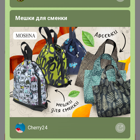
Мешки для сменки
2
6
11
Браслет
126
р
Орг.
27,72р
Доставка
10р
Специальный тариф
Для вас выдача заказа — от 10р
Cherry24
Прием заказов на этот лот временно