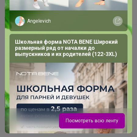
Самое желанное
Самое быстрое
Angelevich
Начать зарабатывать с 24-ok
Школьная форма NOTA BENE Широкий
Picabox.ru - Лучшее место для ваших изображений
размерный ряд от началки до
Розыгрыш - Генератор случайных чисел
выпускников и их родителей (122-3XL)
Пульс нашего маркетплейса
Укорачиватель ссылок
Посмотреть всю ленту