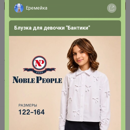
Еремейка
Реклама
Блузка для девочки "Бантики"
Как здесь все устроено?
Как сделать заказ?
Как получить?
Доставка
Шоурумы
Торговые марки
Наша команда
В наличии
Подарочные сертификаты
Реклама на сайте