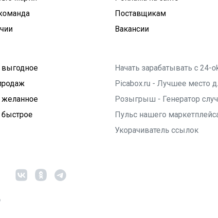
команда
Поставщикам
ичии
Вакансии
 выгодное
Начать зарабатывать с 24-o
продаж
Picabox.ru - Лучшее место
 желанное
Розыгрыш - Генератор слу
 быстрое
Пульс нашего маркетплейс
Укорачиватель ссылок
6