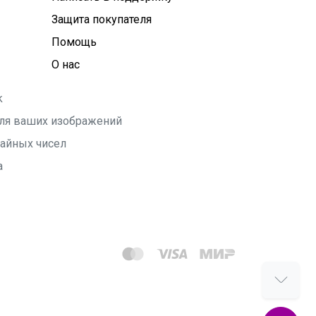
Защита покупателя
Помощь
О нас
k
 для ваших изображений
чайных чисел
а