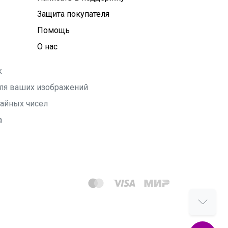
Защита покупателя
Помощь
О нас
k
 для ваших изображений
чайных чисел
а