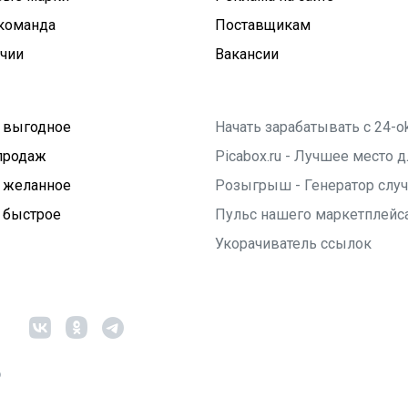
команда
Поставщикам
ичии
Вакансии
 выгодное
Начать зарабатывать с 24-o
продаж
Picabox.ru - Лучшее место
 желанное
Розыгрыш - Генератор слу
 быстрое
Пульс нашего маркетплейс
Укорачиватель ссылок
6