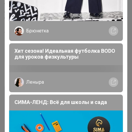
Описание
Артикул: 1039 / винный Трусики слип с широкими
бочками, выполнены из эластичной микрофибры. Края
обработаны лазером , что делает их незаметными под
Брюнетка
облегающей одеждой.
Ластовица хлопковая.
Хит сезона! Идеальная футболка BODO
Дополнительная информация
для уроков физкультуры
Комментарии
Леныра
СИМА-ЛЕНД: Всё для школы и сада