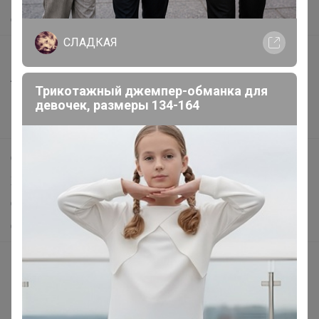
О нас
СЛАДКАЯ
Все предложения
Анонсы
Трикотажный джемпер-обманка для
Новости
девочек, размеры 134-164
Поддержка альпак
Самое выгодное
Хиты продаж
Самое желанное
Самое быстрое
Начать зарабатывать с 24-ok
Picabox.ru - Лучшее место для ваших изображений
Розыгрыш - Генератор случайных чисел