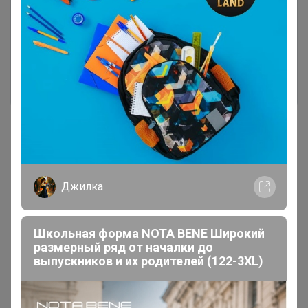
Чтобы написать комментарий необходимо
авторизоваться на сайте!
Это займет меньше минуты
Войти
Зарегистрироваться
Джилка
Реклама
Школьная форма NOTA BENE Широкий
размерный ряд от началки до
Как здесь все устроено?
выпускников и их родителей (122-3XL)
Как сделать заказ?
Как получить?