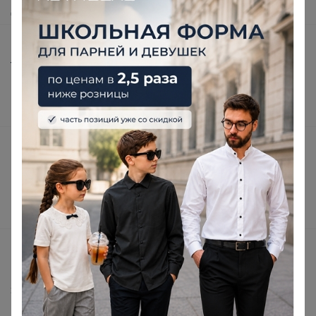
Доставка
Шоурумы
Торговые марки
Наша команда
В наличии
Подарочные сертификаты
Реклама на сайте
Поставщикам
Вакансии
support@24-ok.ru
Написать в поддержку
Защита покупателя
Помощь