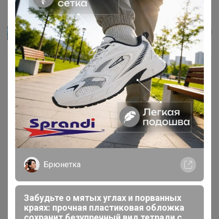
Трусики бесшовные (арт. 1039...
Эльф
Брюнетка
Забудьте о мятых углах и порванных
краях: прочная пластиковая обложка
сохранит безупречный вид тетради с