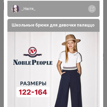
М (44-46)
_Настя_
Делая заказ, Вы подтверждаете что ознакомлены с
Школьные брюки для девочки палаццо
регламентом выкупа
и соглашаетесь с
договором оферты
.
Эльф
СП264 Бесшовное нижнее женское белье, носки, мужское белье
Бесшовные трусы
Описание