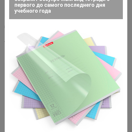
первого до самого последнего дня
учебного года
1
2
Трусики бесшовные (арт. 1039 / винный
(5026))
189
р
Орг.
41,58р
Специальный тариф
Для вас выдача заказа — от 10р
Доставка ~ 6 дней с момента включения в
счет
После 13 августа 2026 г.
Размер