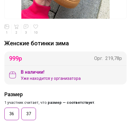
1
2
3
10
Женские ботинки зима
999
р
Орг.
219,78р
В наличии!
Уже находится у организатора
Размер
1 участник считает, что
размер — соответствует
.
36
37