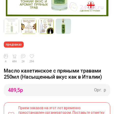
предзаказ
4
484
24
294
Масло кахетинское с пряными травами
250мл (Насыщенный вкус как в Италии)
489,5
р
Орг.
р
Прием заказов на этот лот временно
приостановлен организатором. Поставьте отметку