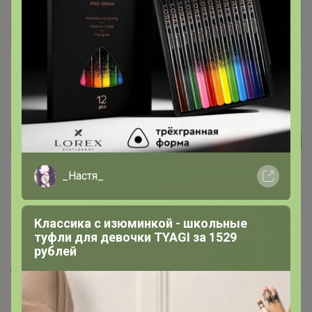
Войти
Зарегистрироваться
Реклама
_Настя_
Как здесь все устроено?
Как сделать заказ?
Классика с изюминкой - школьные
туфли для девочки TYAGI за 1529
Как получить?
рублей
Доставка
Шоурумы