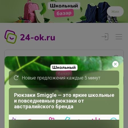
Жми
Новые предложения каждые 5 минут
Реклама
Рюкзаки Smiggle — это яркие школьные
и повседневные рюкзаки от
Главная
австралийского бренда
DJULIY
СП81 Садовое освещение на...
Светодиодное уличное освещение