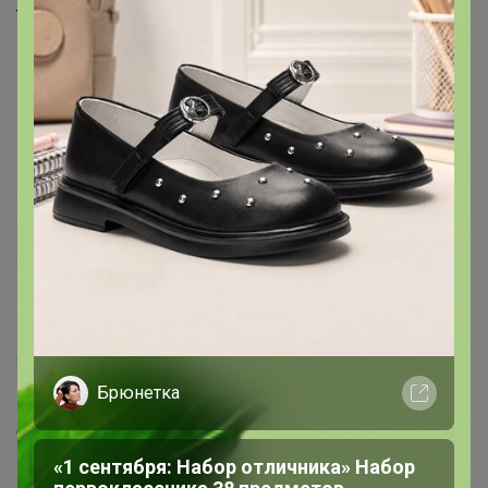
Торговые марки
Наша команда
В наличии
Подарочные сертификаты
Реклама на сайте
Поставщикам
Вакансии
support@24-ok.ru
Написать в поддержку
Защита покупателя
Брюнетка
Помощь
О нас
«1 сентября: Набор отличника» Набор
Все предложения