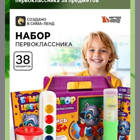
первоклассника 38 предметов
Анонсы
Новости
Поддержка альпак
Самое выгодное
Хиты продаж
Самое желанное
Самое быстрое
Начать зарабатывать с 24-ok
Picabox.ru - Лучшее место для ваших изображений
Розыгрыш - Генератор случайных чисел
Пульс нашего маркетплейса
Укорачиватель ссылок