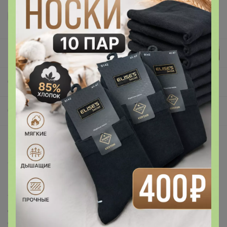
DJULIY
СП81 Садовое освещение на солнечных батареях. Распродажа! Распродажа!
Светодиодное уличное освещение
Описание
Уличная светодиодная Бахрома 3х0,6м 100LED толстые
провода ЧЕРНОГО цвета
Уличная бахрома предназначена для украшения
фасадов домов, заборов, беседов и различных зон
отдыха.