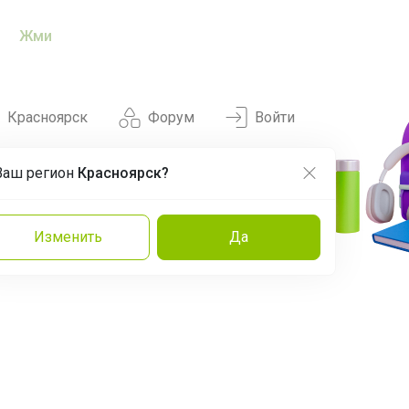
Жми
Красноярск
Форум
Войти
Ваш регион
Красноярск?
Нравится
Заказы
Изменить
Да
и
Команда
Торговые марки
Эксперты