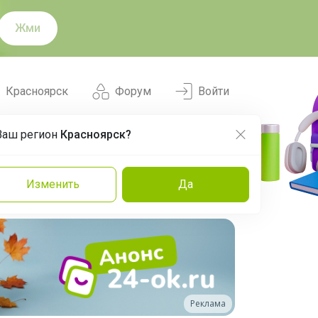
Жми
Красноярск
Форум
Войти
Ваш регион
Красноярск?
Нравится
Заказы
Изменить
Да
и
Команда
Торговые марки
Эксперты
Реклама