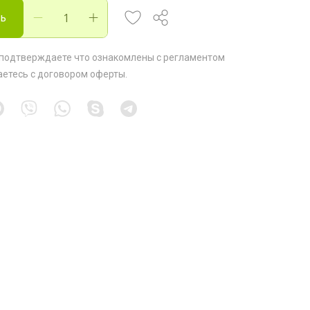
ть
 подтверждаете что ознакомлены с
регламентом
аетесь с
договором оферты
.