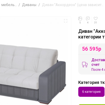
мебель...
Диваны
Диван "Аккордеон" (цена зависит...
5
4
31
Диван "Акко
категории т
56 595
р
Достав
счет
После 4 
Категория т
6 категория