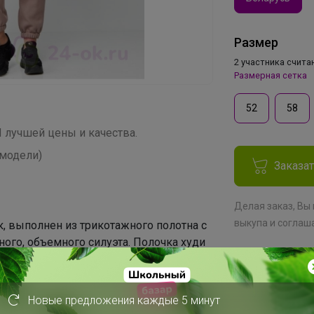
Размер
2 участника счита
Размерная сетка
52
58
Я лучшей цены и качества.
модели)
Заказа
Делая заказ, Вы
выкупа
и соглаш
, выполнен из трикотажного полотна с
ного, объемного силуэта. Полочка худи
 капюшоном. Верхняя часть спинки
на полочку. Нижняя часть спинки
образуется объем. Рукав одношовный,
Новые предложения каждые 5 минут