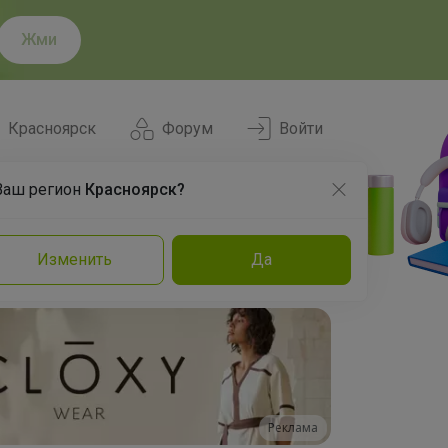
Жми
Красноярск
Форум
Войти
Ваш регион
Красноярск?
Нравится
Заказы
Изменить
Да
и
Команда
Торговые марки
Эксперты
Реклама