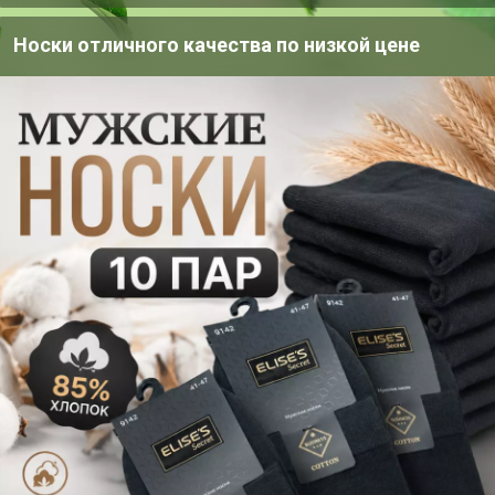
 свободные в колене и по низу. По
Носки отличного качества по низкой цене
ые карманы. По талии брюки на
лисой. Низ брюк на резинке.
м, в 56р- 43см.
р - 100см, в 56р - 101см.
м)