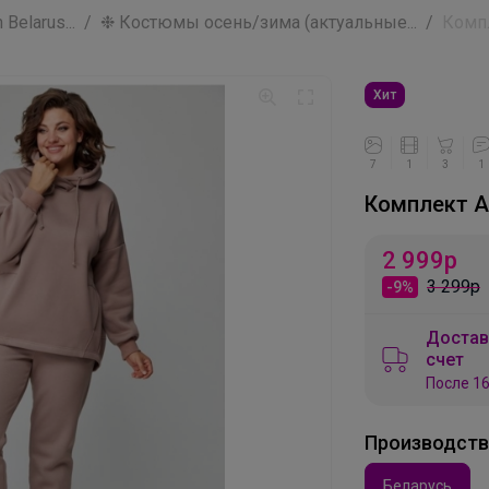
Belarus...
❉ Костюмы осень/зима (актуальные...
Компл
Хит
7
1
3
1
Комплект A
2 999
р
3 299р
-9%
Достав
счет
После 16
Производст
Беларусь