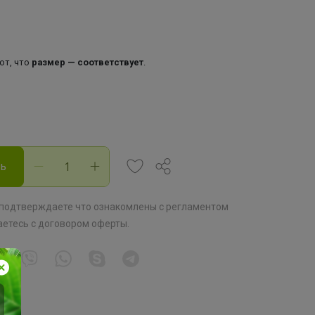
ют, что
размер — соответствует
.
ть
 подтверждаете что ознакомлены с
регламентом
аетесь с
договором оферты
.