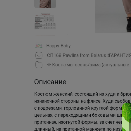
Happy Baby
СП168 Pawlina from Belarus ❗ГАРАНТИ
❉ Костюмы осень/зима (актуальные 
Описание
Костюм женский, состоящий из худи и брюк
изнаночной стороны на флисе. Худи свобод
с подрезами, горловиной круглой формы с
цельная, с переходящими боковыми швами 
притачная, изогнутой формы, за счет чего 
длинный, на притачной манжете по низу.