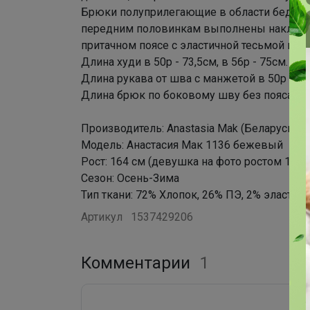
Брюки полуприлегающие в области бедер и
передним половинкам выполнены наклонн
притачном поясе с эластичной тесьмой и ку
Длина худи в 50р - 73,5см, в 56р - 75см.
Длина рукава от шва с манжетой в 50р - 43с
Длина брюк по боковому шву без пояса в 50
Производитель: Anastasia Mak (Беларусь)
Модель: Анастасия Мак 1136 бежевый
Рост: 164 см (девушка на фото ростом 170с
Сезон: Осень-Зима
Тип ткани: 72% Хлопок, 26% ПЭ, 2% эластан
Артикул
1537429206
Комментарии
1