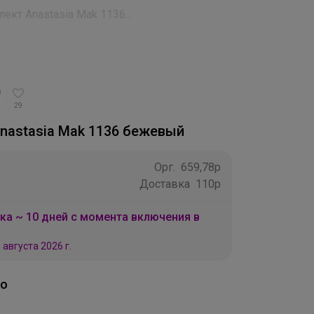
ект Anastasia Mak 1136...
29
nastasia Mak 1136 бежевый
Орг.
659,78р
Доставка
110р
ка ~ 10 дней с момента включения в
 августа 2026 г.
во