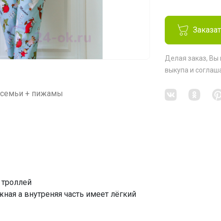
Заказа
Делая заказ, Вы
выкупа
и соглаш
й семьи + пижамы
 троллей
жная а внутреняя часть имеет лёгкий