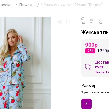
носки...
Пижамы
Женская пижама "Мумий Тролль"
10
17
100
Женская пи
900
р
1 250р
-28%
Достав
счет
После 19
Размер
3 участника счита
S