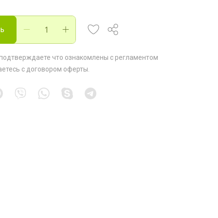
ть
 подтверждаете что ознакомлены с
регламентом
аетесь с
договором оферты
.