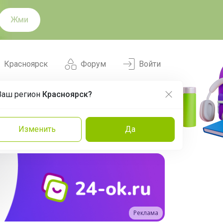
Жми
Красноярск
Форум
Войти
Ваш регион
Красноярск?
Нравится
Заказы
Изменить
Да
и
Команда
Торговые марки
Эксперты
Реклама