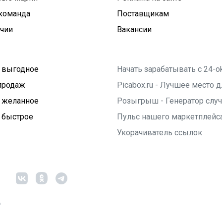
команда
Поставщикам
ичии
Вакансии
 выгодное
Начать зарабатывать с 24-o
продаж
Picabox.ru - Лучшее место
 желанное
Розыгрыш - Генератор слу
 быстрое
Пульс нашего маркетплейс
Укорачиватель ссылок
6