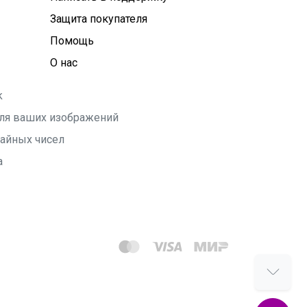
Защита покупателя
Помощь
О нас
k
 для ваших изображений
чайных чисел
а