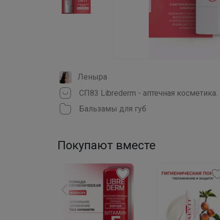
Леныра
СП83 Librederm - аптечная косметика
Бальзамы для губ
Покупают вместе
в