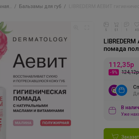
ная...
Бальзамы для губ
LIBREDERM АЕВИТ гигиеническ
5
51
1
40
LIBREDERM 
помада пол
112,35
р
124,12р
-9%
Сп
Дл
В налич
Уже нах
Заказа