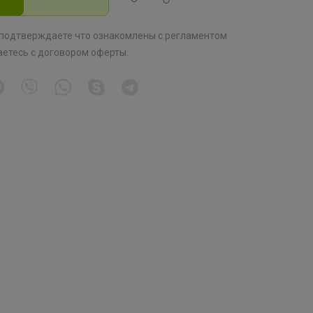
 подтверждаете что ознакомлены с
регламентом
аетесь с
договором оферты
.