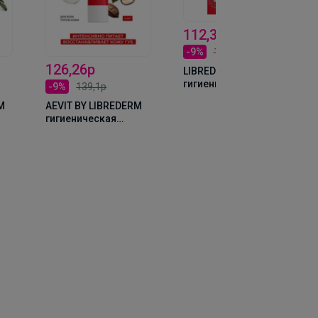
112,35р
-9%
124,12р
126,26р
LIBREDERM АЕВИТ
гигиеническая
-9%
139,1р
помада питательная
M
AEVIT BY LIBREDERM
Дикая клубника 4 г
гигиеническая
ие
помада Питание и
восстановление 4 г