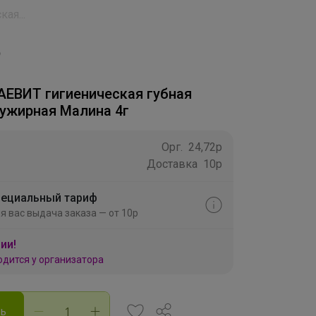
ая...
АЕВИТ гигиеническая губная
ужирная Малина 4г
Орг.
24,72р
Доставка
10р
ециальный тариф
я вас выдача заказа — от 10р
ии!
одится у организатора
ть