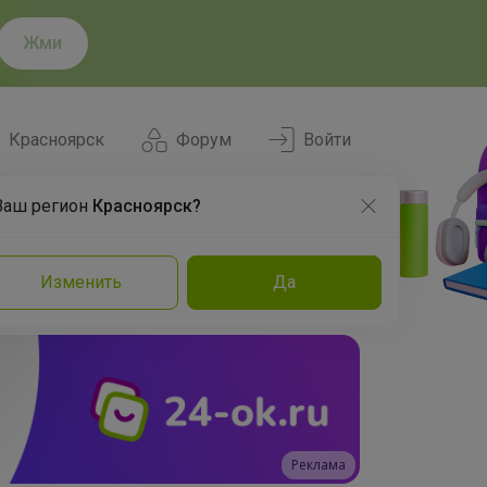
Жми
Красноярск
Форум
Войти
Ваш регион
Красноярск?
Нравится
Заказы
Изменить
Да
и
Команда
Торговые марки
Эксперты
Реклама