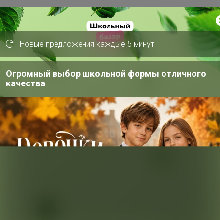
ми мощными антиоксидантными и
Новые предложения каждые 5 минут
Огромный выбор школьной формы отличного
качества
отрескавшуюся кожу губ
я
 качестве основы под макияж губ.