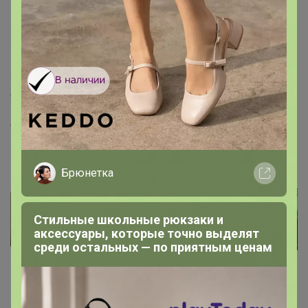
подряд!
Материал: вискоза 50%; полиэстер 30%; нейлон 20%
✔️ При выборе размера ориентируйтесь на размерную
сетку в фото. Замеры даны по изделию
Артикул
43/18/45
Фотографии покупателей
19
Брюнетка
Стильные школьные рюкзаки и
аксессуары, которые точно выделят
среди остальных — по приятным ценам
Комментарии
47