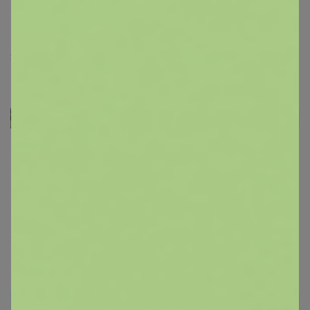
8 октября, 2024 13:58
Ксюх
Автор уже получил заказ!
Кофточка понравилась, приятный плотный материал,
не менее приятный цвет (брала св. коричневый/
Брюнетка
бежевый). На свой 44 размер заказала S, села, как и
было заявлено, оверсайз. Подумываю о второй кофте,
теперь бело-синей :)
Поло для мальчика
30 сентября, 2024 11:58
петуния
Автор уже получил заказ!