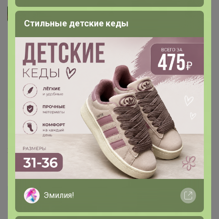
Сандрелла
Автор уже получил заказ!
Стильные детские кеды
Happy Baby
, приношу свои извинения. По фото она
выглядела тоненькой водолазкой. И когда в августе
бросила ее в корзину, уверена была , что она стоит
500р. А когда в марте платила, оказалась, что она стоит
800р + % орга, транспортные, вот я и возмутилась. А
оказалась, что она крутая! Толстенькая, свободная
кофта хорошего качества
И то, что я заплатила за
нее - сущий пустяк
Не держите на меня зла
29 апреля, 2026 13:26
Juliya+
Автор уже получил заказ!
Эмилия!
Очень классная кофта!!! Качество пока кажется норм,