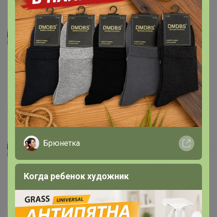
Школа база Bossa Nova!!!
Марина1967
Автор уже получил заказ!
21 ноября, 2024 10:26
Марина1967
Автор уже получил заказ!
Кофта просто ПРАЗДНИК !!!!! Cоответствие
ожиданиям 100%. Спасибо Организатору! Качество
Настасья!
великолепное!
21 ноября, 2024 10:15