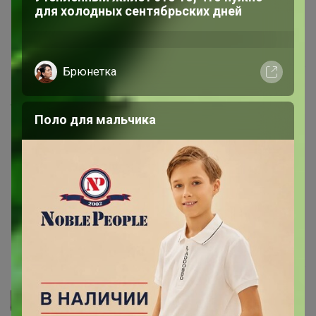
А фиолетовый тогда какой цвет , есть фото реальное ?
16 ноября, 2024 00:25
Брюнетка
Happy Baby
Когда ребенок художник
Мерлин
, Синий. вот фото со вспышкой этого же цвета
14 ноября, 2024 16:46
Мерлин