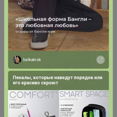
26 декабря, 2024 20:17
Happy Baby
Ольkа
, она вообще идет как Овер. Если любите его, то
Эмилия!
ОК
14 декабря, 2024 19:38
Стильные футболки PlayToday —
идеальный выбор для школы: удобно,
модно и на каждый день
Ольkа
S на 42 в плечах велика будет?
14 декабря, 2024 12:45
Murzilka.Ku
Автор уже получил заказ!