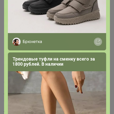
Хит
568р
Брюнетка
Футболка оверсайз
свободная вареная
Трендовые туфли на сменку всего за
1800 рублей. В наличии
Описание
Кофта женская тельняшка оверсайз в полоску в
самых трендовых цветах этого сезона- идеальный
выбор современный женщины. Мягкая. Теплая.
Свободная. Вязаная кофта произведена из вискозы и
акрила премиум качества.
Базовый однотонный трикотажный лонгслив не
теряет своей актуальности уже несколько сезонов