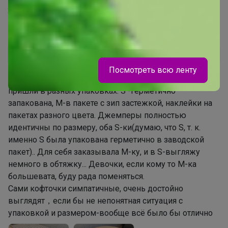
25 сентября, 2024 18:02
Лукреция
Автор уже получил заказ!
Посмотреть всю ленту
Заказала два джемпера разных размеров S и М,
пришли в разных упаковках. S -герметично
запакована, М-в пакете с зип застежкой, наклейки на
пакетах разного цвета. Джемперы полностью
идентичны по размеру, оба S-ки(думаю, что S, т. к.
именно S была упакована герметично в заводской
Cherry24
пакет).. Для себя заказывала М-ку, и в S-выгляжу
немного в обтяжку... Девочки, если кому то М-ка
большевата, буду рада поменяться.
‌Сами кофточки симпатичные, очень достойно
выглядят，если бы не непонятная ситуация с
упаковкой и размером-вообще всё было бы отлично