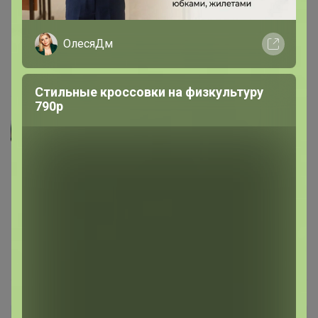
7 августа, 2025 16:06
_Анастасия_
Свитер просто фантастический! ООчень
приятный,шикарно сидит .И по длине и свободный в
меру. Мой любимый сейчас,ношу ,не снимаю))) L при
моем 48-50 размер на фото. Рекомендую к покупке,не
пожалеете!
7 августа, 2025 16:04
Брюнетка
МамаАнна
Автор уже получил заказ!