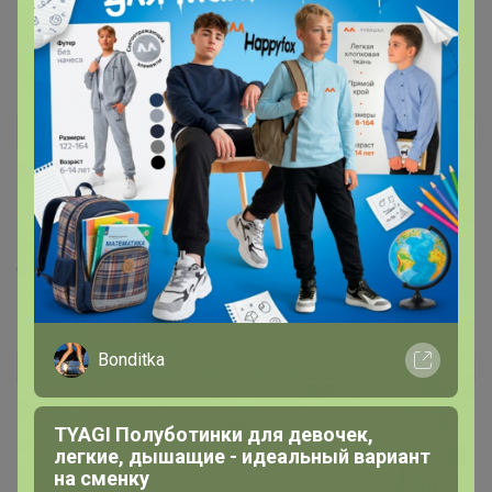
11 ноября, 2025 10:05
Селена
Lutecia
Автор уже получил заказ!
Блузка для девочки "Бантики"
Классный, можно носить с разными низами. На ог 100
L сел хорошо, не полнит большую грудь, на рост выше
170 наверное будут рукава коротки
9 октября, 2025 19:09
Kristina_Shatc
Автор уже получил заказ!
Джемпер очень понравился, приятный к телу, взяла на
размер меньше, т.к. не люблю оверсайз, подошло
идеально, единственный минус, рукава на рост 174