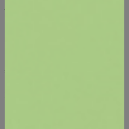
Happy Baby
Так сидит
S на груди 92 см
, попе 104 см и росте 160 см
Мерила специально S
, чтоб не был большой оверсайз
‌очень приятный трикотаж
Леныра
Утепленный жилет это то, что нужно
8 октября, 2024 14:03
для холодных сентябрьских дней
Happy Baby
Изумительный!!
‌А как отделаны швы!