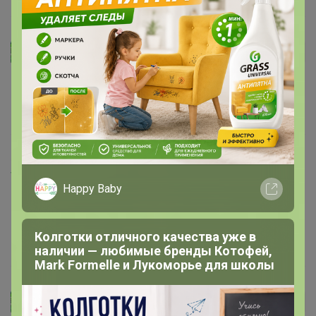
Школьные брюки со скидкой 65%
Княженика
Автор уже получил заказ!
Happy Baby
, ☺🎄
16 ноября, 2024 20:51
Happy Baby
Княженика
, Спасибо, что написали. фиолетовый
добавила
16 ноября, 2024 12:08
Княженика
Автор уже получил заказ!