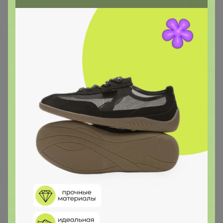
немного короткие, но не критично. Спасибо
организатору 🌹
2 октября, 2025 21:48
Брюнетка
AlexandraK
Автор уже получил заказ!
Мой ОГ 98, размер взяла М. Качество очень
Из чего же сделаны мальчишки?
понравилось, к телу приятно
2 октября, 2025 10:07
oksana_2009_84
Автор уже получил заказ!