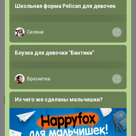
не стирала. Приятная, к телу, не хочется снимать. На
Школьная форма Pelican для девочек
рост 170 размер S в самый раз.
15 ноября, 2025 19:05
irina2479
Автор уже получил заказ!
Закаталась за 2 раза. Очень долго шла закупка.
14 ноября, 2025 18:27
ЕкатеринаСчасливая
Автор уже получил заказ!
Промахнулась с размером. Готова обменяться или
продать. Заказывала S на 46, мне все таки хочется
посвободнее. И мне на 172 чуть коротковаты рукава.
Цвета красный и белый. пишите в ЛС пожалуйста