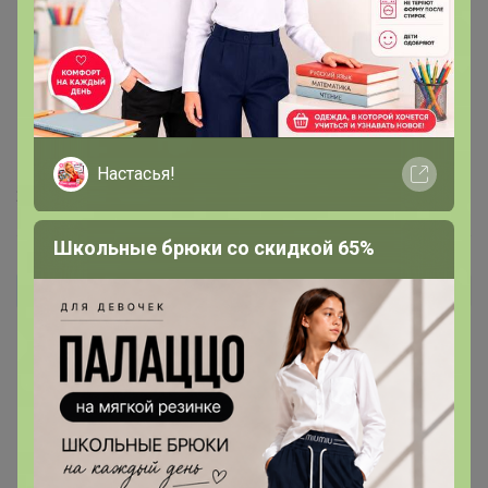
Мягкая, красивая, одела, не хочеться снимать, а цвет
какой красивый. Спасибо организатору🎄
22 ноября, 2024 20:00
Валентина58
Автор уже получил заказ!
Кофта отличная,цвет шикарный,все полоски
совпадают,приятная к телу,ношу 46р. взяла 46 р., в
плечах в рукавах все отлично,но маленько широкая
для моего тела. Но,ничего сейчас модно оверсайз
буду носить.