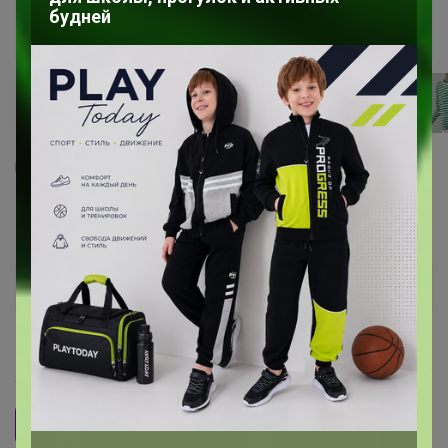
будней
21
1
178
47
376
Кофта в полоску тельняшка оверсайз
819
р
Орг.
180,18р
Доставка
166,82р
Размер
72 участника считают, что
размер — соответствует
.
S
M
L