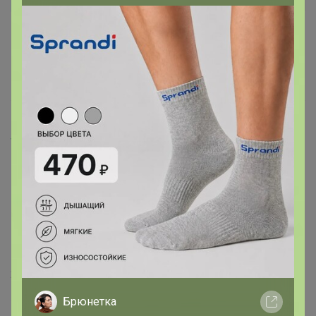
nina74
Автор уже получил заказ!
понравился, не тонкий но ине сильно теплый, мягкий
приятный.
17 июля, 2026 23:21
Happy Baby
Сандрелла
, Все хорошо. Но все же скажу, что цена 
никогда на нее не менялась. Все кто ниже писал 
отзывы все брали ее по цене 819р. Никто за 500р ее 
не покупал. Она так не стоила ) 
29 апреля, 2026 19:59
Брюнетка