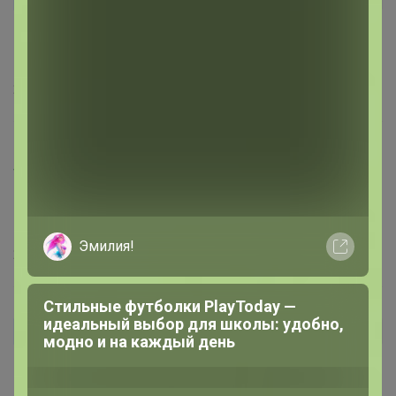
Заказывала 50 размер бежевый/белый, зачем
Футболка от BROSTEM - 390 руб
стирать, одела и сняла .
23 мая, 2025 13:39
Happy Baby
МамаАнна
, Напишите размер и цвет. Пристроим.
Только не стирайте
23 мая, 2025 13:20
МамаАнна
Автор уже получил заказ!
ОлесяДм
Не знаю что написать, купилась на отзывы,
разочарование полное(((((, синтетика аж скрип на