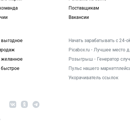
команда
Поставщикам
ичии
Вакансии
 выгодное
Начать зарабатывать с 24-o
продаж
Picabox.ru - Лучшее место
 желанное
Розыгрыш - Генератор слу
 быстрое
Пульс нашего маркетплейс
Укорачиватель ссылок
6