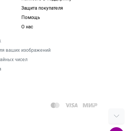
Защита покупателя
Помощь
О нас
k
 для ваших изображений
чайных чисел
а