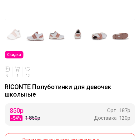
Скидка
6
1
13
RICONTE Полуботинки для девочек
школьные
850
р
Орг.
187р
1 850р
Доставка
120р
-54%
Прием заказов на этот лот временно