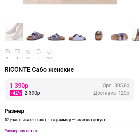
9
1
155
32
259
RICONTE Сабо женские
1 390
р
Орг.
305,8р
2 390р
Доставка
120р
-42%
Размер
52 участника считают, что
размер — соответствует
.
Размерная сетка