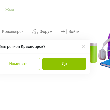
Жми
Красноярск
Форум
Войти
Ваш регион
Красноярск?
Нравится
Заказы
Изменить
Да
и
Команда
Торговые марки
Эксперты