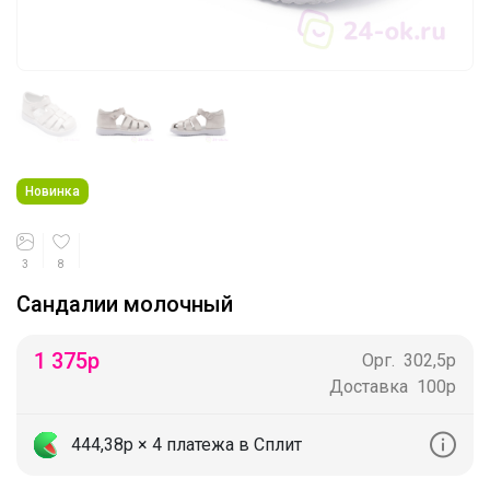
Новинка
3
8
Сандалии молочный
1 375
р
Орг.
302,5р
Доставка
100р
444,38р
× 4 платежа в Сплит