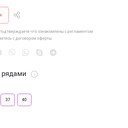
я
 подтверждаете что ознакомлены с
регламентом
аетесь с
договором оферты
.
 рядами
37
40