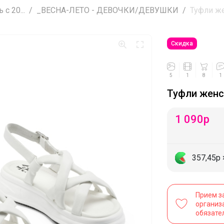
с 20...
_ВЕСНА-ЛЕТО - ДЕВОЧКИ/ДЕВУШКИ
Туфли ж
Скидка
5
1
8
1
Туфли жен
1 090
р
357,45р
Прием з
организ
обязате