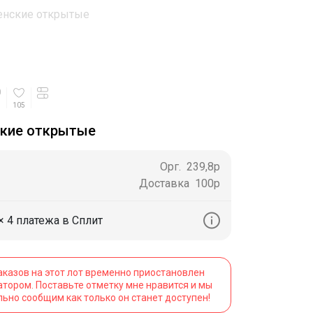
енские открытые
105
ские открытые
Орг.
239,8р
Доставка
100р
× 4 платежа в Сплит
аказов на этот лот временно приостановлен
атором. Поставьте отметку мне нравится и мы
льно сообщим как только он станет доступен!