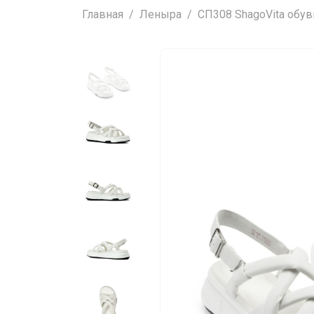
Главная
Леныра
СП308 ShаgоVitа обувь 