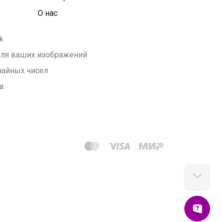
О нас
k
 для ваших изображений
чайных чисел
а