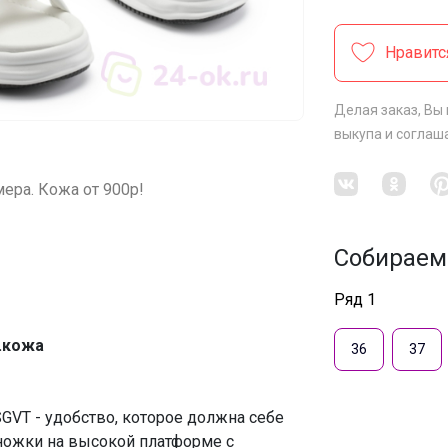
Нравитс
Делая заказ, Вы
выкупа
и соглаш
мера. Кожа от 900р!
Собираем
Ряд 1
.кожа
36
37
GVT - удобство, которое должна себе
ножки на высокой платформе с