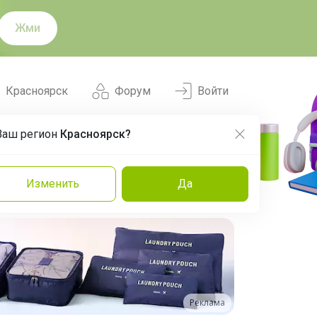
Жми
Красноярск
Форум
Войти
Ваш регион
Красноярск?
Нравится
Заказы
Изменить
Да
и
Команда
Торговые марки
Эксперты
Реклама