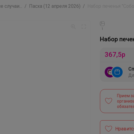
 случаи...
Пасха (12 апреля 2026)
Набор печенья "Собор
1
Набор печен
367,5
р
Сп
Дл
Прием з
организ
обязате
Нравитс