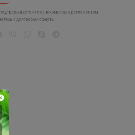
 подтверждаете что ознакомлены с
регламентом
аетесь с
договором оферты
.