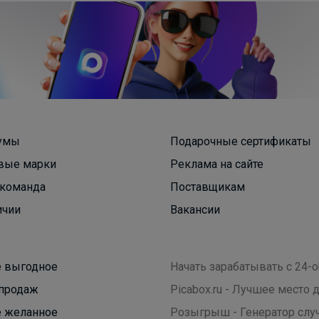
умы
Подарочные сертификаты
вые марки
Реклама на сайте
СЛАДКАЯ
команда
Поставщикам
ичии
Вакансии
GRIZZLY - качество, проверенное временем
 выгодное
Начать зарабатывать с 24-o
продаж
Picabox.ru - Лучшее место
 желанное
Розыгрыш - Генератор слу