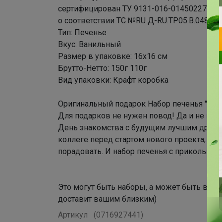
сертифицирован ТУ 9131-016-0145022714-
о соответствии ТС №RU Д-RU.TP05.B.04851.
Тип: Печенье
Вкус: Ванильный
Размер в упаковке: 16х16 см
Брутто-Нетто: 150г 110г
Вид упаковки: Крафт коробка
Оригинальный подарок Набор печенья "Соб
Для подарков не нужен повод! Да и не все 
День знакомства с будущим лучшим другом
коллеге перед стартом нового проекта, а и
порадовать. И набор печенья с прикольным 
Это могут быть наборы, а может быть всего
доставит вашим близким)
Артикул
(0716927441)