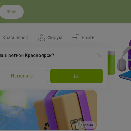
Жми
Красноярск
Форум
Войти
Ваш регион
Красноярск?
Нравится
Заказы
Изменить
Да
и
Команда
Торговые марки
Эксперты
Реклама