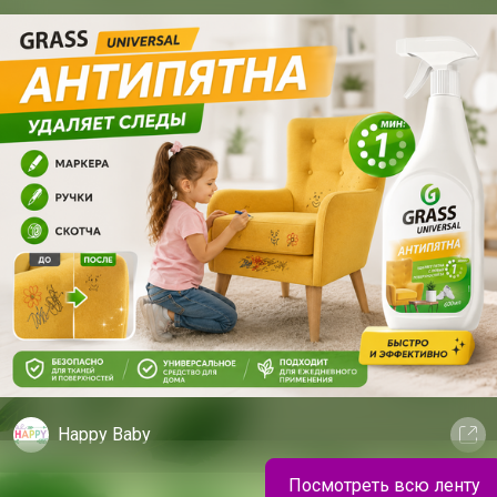
13. Регистрационный номер декларации
ор"3!
даты есть в календаре.
, совместная поездка, сюрприз
ногда появляется желание просто
рисунком - то, что нужно в этом случае.
 одно печенье, но сколько радости оно
Happy Baby
Посмотреть всю ленту