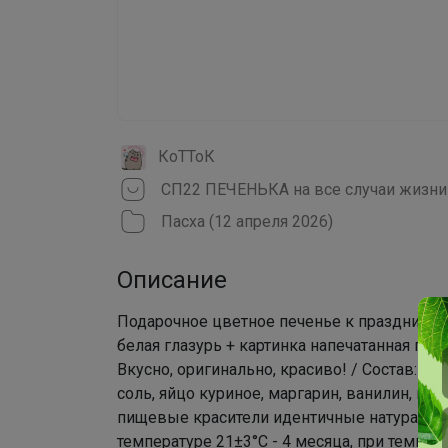
КоТТоК
Пасха (12 апреля 2026)
Описание
Подарочное цветное печенье к праздникам 
белая глазурь + картинка напечатанная пр
Вкусно, оригинально, красиво! / Состав: М
соль, яйцо куриное, маргарин, ванилин, пе
пищевые красители идентичные натуральн
температуре 21±3°С - 4 месяца, при темпера