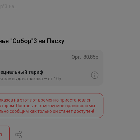
"3 на...
ья "Собор"3 на Пасху
Орг.
80,85р
ециальный тариф
я вас выдача заказа — от 10р
аказов на этот лот временно приостановлен
атором. Поставьте отметку мне нравится и мы
льно сообщим как только он станет доступен!
я