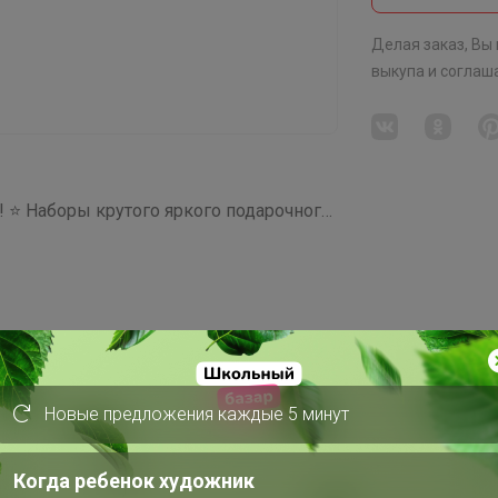
Делая заказ, Вы
выкупа
и соглаш
СП22 ПЕЧЕНЬКА на все случаи жизни! ⭐ Наборы крутого яркого подарочного печенья!
/ Пасха / Песочная печенька + вкусная
ямо по глазури съедобными красками! =
ука пшеничная высшего сорта, сахар,
Новые предложения каждые 5 минут
карский порошок, глазурь шоколадная,
ым. Без ГМО.Сроки храненияПри
Когда ребенок художник
туре 5°С - 6 месяцев.Весь товар