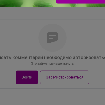
Школьные рюкзаки Hummingbird и Steiner
Скидки до -40%, готовься к школе с выгодой
сать комментарий необходимо авторизоватьс
Это займет меньше минуты
Войти
Зарегистрироваться