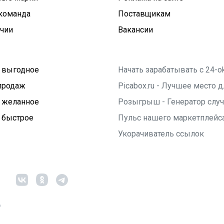
команда
Поставщикам
ичии
Вакансии
 выгодное
Начать зарабатывать с 24-o
продаж
Picabox.ru - Лучшее место
 желанное
Розыгрыш - Генератор слу
 быстрое
Пульс нашего маркетплейс
Укорачиватель ссылок
6