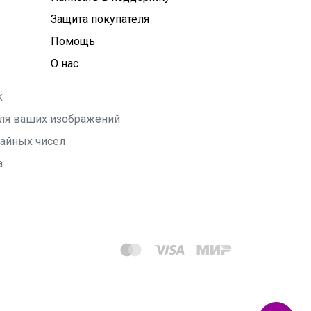
Защита покупателя
Помощь
О нас
k
 для ваших изображений
чайных чисел
а