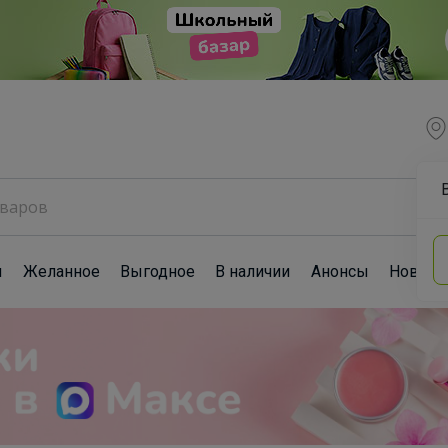
ы
Желанное
Выгодное
В наличии
Анонсы
Новост