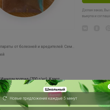
Делая заказ, Вы
выкупа
и соглаш
СП18 ✦ AdeniumBoom ✦ Японские препараты от болезней и вредителей. Семена адениумов, каудексных, суккулентов
ней
Имидаклоприд (700 г/кг), Класс
ров воды, Препаративная форма: Водно-
роникновения: Кишечный Контактный
Конфидор Экстра — препарат, который
Новые предложения каждые 5 минут
к и при опрыскивании пораженного
влена двойным эффектом: