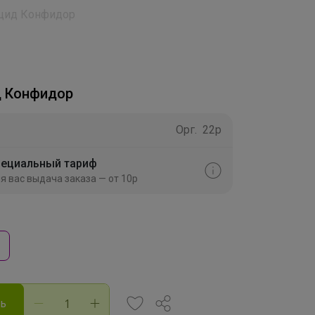
цид Конфидор
д Конфидор
Орг.
22р
ециальный тариф
я вас выдача заказа — от 10р
ть