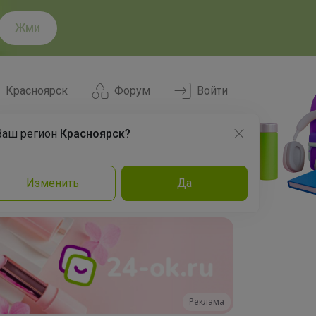
Жми
Красноярск
Форум
Войти
Ваш регион
Красноярск?
Нравится
Заказы
Изменить
Да
и
Команда
Торговые марки
Эксперты
Реклама