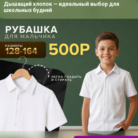
Дышащий хлопок — идеальный выбор для
азработан немецкой фирмой «Bayer».
школьных будней
 блокирует ацетилхолиновые
следующей гибели насекомых. Продукт
устойчивость растения к стрессовым
ется контактным путем — при
 и кишечным и при поедании
зрослые особи и личинки. На яйца
сектицида Конфидор Экстра: * двойное
изирует устойчивость растения к
охраняется при температуре 30 градусов
* гибель насекомых в течение двух
цию пораженных растений * улучшает
ы * к препарату не возникла
тельно недавно * не фитотоксичен
разведении 1 грамм на 5 литров воды.
льшом количестве воды, потом
утем опрыскивания и путем полива
 защиты.