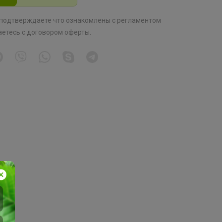
 подтверждаете что ознакомлены с
регламентом
аетесь с
договором оферты
.