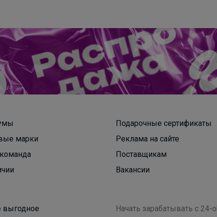
Брюнетка
умы
Подарочные сертификаты
вые марки
Реклама на сайте
Школа база Bossa Nova!!!
команда
Поставщикам
ичии
Вакансии
 выгодное
Начать зарабатывать с 24-o