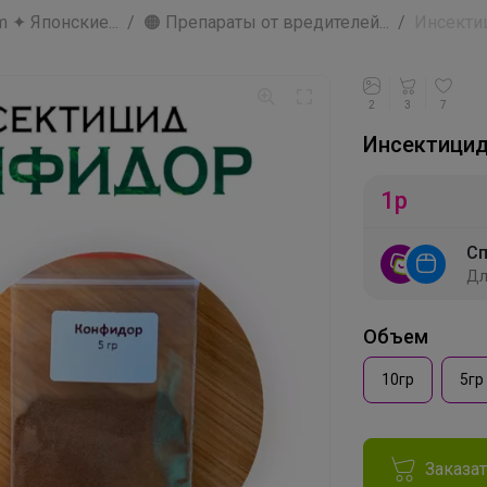
 ✦ Японские...
🟠 Препараты от вредителей...
Инсекти
2
3
7
Инсектици
1
р
Сп
Дл
Объем
10гр
5гр
Заказа