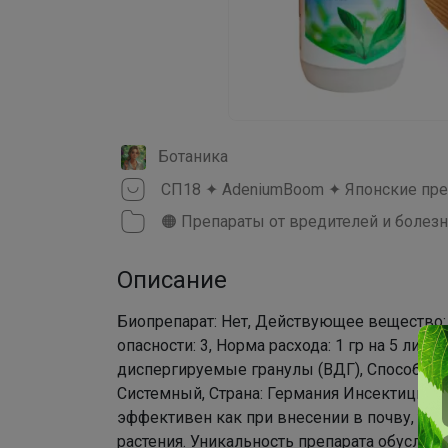
Ботаника
🟠 Препараты от вредителей и болез
Описание
Биопрепарат: Нет, Действующее вещество: 
опасности: 3, Норма расхода: 1 гр на 5 лит
диспергируемые гранулы (ВДГ), Способ п
Системный, Страна: Германия Инсектицид 
эффективен как при внесении в почву, та
растения. Уникальность препарата обусло