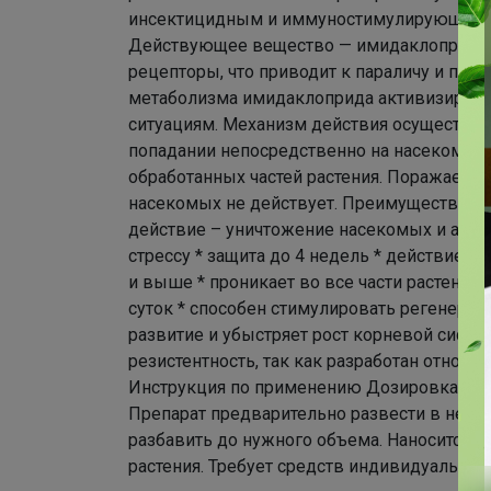
инсектицидным и иммуностимулирующим. Р
Действующее вещество — имидаклоприд —
рецепторы, что приводит к параличу и по
метаболизма имидаклоприда активизирует 
ситуациям. Механизм действия осуществля
попадании непосредственно на насекомое
обработанных частей растения. Поражает в
насекомых не действует. Преимущества ин
действие – уничтожение насекомых и актив
стрессу * защита до 4 недель * действие с
и выше * проникает во все части растения 
суток * способен стимулировать регенера
развитие и убыстряет рост корневой систем
резистентность, так как разработан относи
Инструкция по применению Дозировка при 
Препарат предварительно развести в небо
разбавить до нужного объема. Наносится п
растения. Требует средств индивидуальной